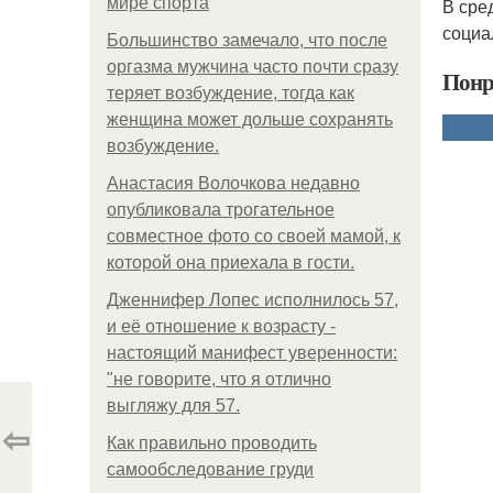
мире спорта
В сре
социа
Большинство замечало, что после
оргазма мужчина часто почти сразу
Понр
теряет возбуждение, тогда как
женщина может дольше сохранять
возбуждение.
Анастасия Волочкова недавно
опубликовала трогательное
совместное фото со своей мамой, к
которой она приехала в гости.
Дженнифер Лопес исполнилось 57,
и её отношение к возрасту -
настоящий манифест уверенности:
"не говорите, что я отлично
выгляжу для 57.
⇦
Как правильно проводить
самообследование груди