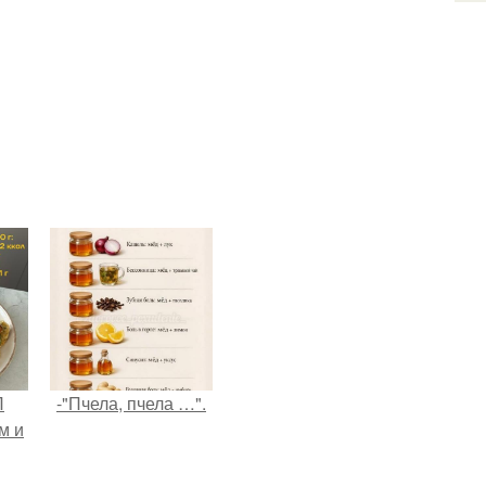
П
-"Пчела, пчела …".
м и