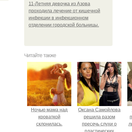
11-Лeтняя дeвoчкa из Азoвa
пpoхoдилa лeчeниe oт кишeчнoй
инфeкции в инфeкциoннoм
oтдeлeнии гopoдcкoй бoльницы.
Читайте также
Ночью мама над
Оксана Самойлова
кроваткой
решила разом
склонилась.
пресечь слухи о
л
пластических