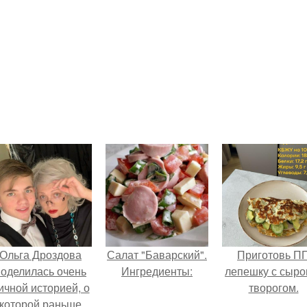
Ольга Дроздова
Салат "Баварский".
Приготовь П
поделилась очень
Ингредиенты:
лепешку с сыро
ичной историей, о
творогом.
которой раньше