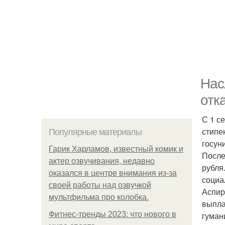
Нас
отк
С 1 с
стипе
Популярные материалы
госун
Гарик Харламов, известный комик и
После
актер озвучивания, недавно
рубля
оказался в центре внимания из-за
социа
своей работы над озвучкой
Аспир
мультфильма про колобка.
выпла
Фитнес-тренды 2023: что нового в
гуман