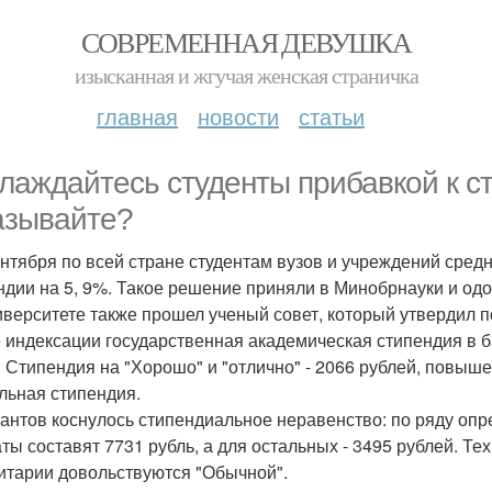
СОВРЕМЕННАЯ ДЕВУШКА
изысканная и жгучая женская страничка
главная
новости
статьи
лаждайтесь студенты прибавкой к ст
азывайте?
ентября по всей стране студентам вузов и учреждений сре
ндии на 5, 9%. Такое решение приняли в Минобрнауки и од
иверситете также прошел ученый совет, который утвердил
 индексации государственная академическая стипендия в б
. Стипендия на "Хорошо" и "отлично" - 2066 рублей, повыше
льная стипендия.
антов коснулось стипендиальное неравенство: по ряду оп
ты составят 7731 рубль, а для остальных - 3495 рублей. Те
итарии довольствуются "Обычной".