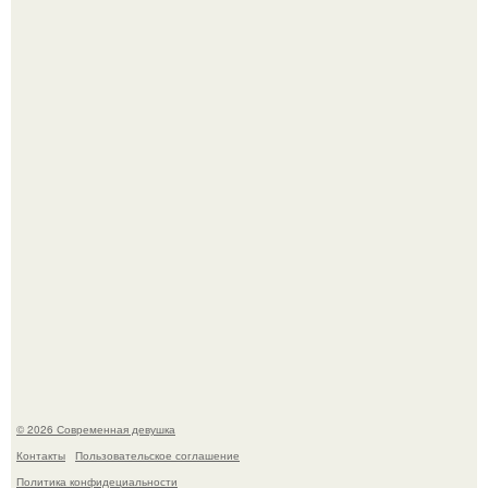
Рацион 1400 калорий.
Кристина асмус опубликовала пляжные фото с 12-
летней дочерью от Гарика Харламова.
© 2026 Современная девушка
Контакты
Пользовательское соглашение
Политика конфидециальности