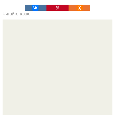
Читайте также
Курица в соусе терияки?
Анастасию Волочкову не раз упрекали в