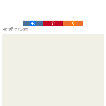
Читайте также
Древний греческий грим: секреты красоты и моды