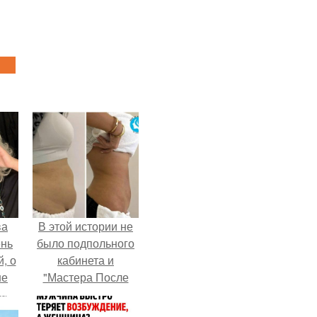
ва
В этой истории не
ень
было подпольного
, о
кабинета и
ше
"Мастера После
ла.
Двухнедельных
Курсов".