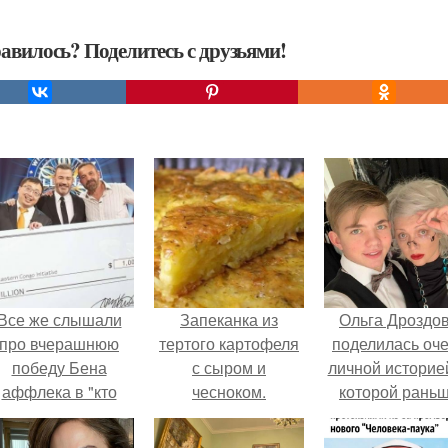
авилось? Поделитесь с друзьями!
Все же слышали
Запеканка из
Ольга Дроздо
про вчерашнюю
тертого картофеля
поделилась оч
победу Бена
с сыром и
личной историей
аффлека в "кто
чесноком.
которой рань
хочет стать
почти не говори
миллионером?