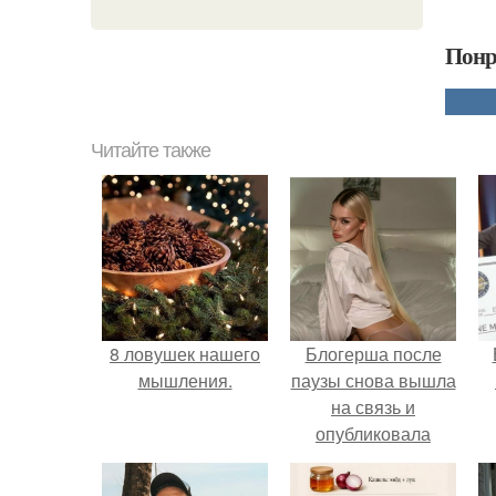
Понр
Читайте также
8 ловушек нашего
Блогерша после
мышления.
паузы снова вышла
на связь и
опубликовала
свежую серию
кадров из спальни.