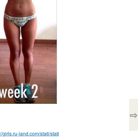
⇨
://girls.ru-land.com/stati/stati