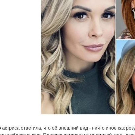
о актриса ответила, что её внешний вид - ничто иное как рез
вого образа жизни. Повезло актрисе и с генетикой, ведь к 