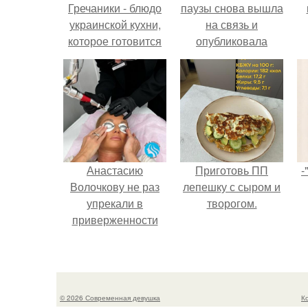
Гречаники - блюдо
паузы снова вышла
украинской кухни,
на связь и
которое готовится
опубликовала
из мясного фарша с
свежую серию
добавлением
кадров из спальни.
вареной гречки.
Анастасию
Приготовь ПП
-
Волочкову не раз
лепешку с сыром и
упрекали в
творогом.
приверженности
устаревшим бьюти -
процедурам.
© 2026 Современная девушка
К