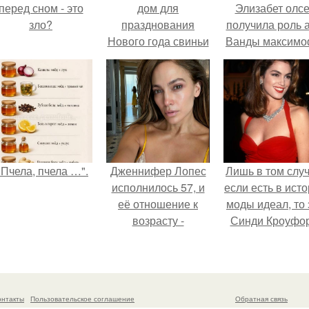
перед сном - это
дом для
Элизабет олс
зло?
празднования
получила роль 
Нового года свиньи
Ванды максим
не сразу.
"Пчела, пчела …".
Дженнифер Лопес
Лишь в том случ
исполнилось 57, и
если есть в ист
её отношение к
моды идеал, то 
возрасту -
Синди Кроуфор
настоящий
манифест
уверенности: "не
говорите, что я
онтакты
Пользовательское соглашение
Обратная связь
отлично выгляжу