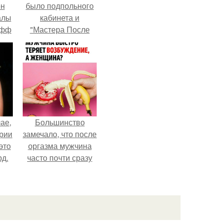
ен
было подпольного
алы
кабинета и
офф
"Мастера После
Двухнедельных
Курсов".
ае,
Большинство
ории
замечало, что после
это
оргазма мужчина
д.
часто почти сразу
теряет
возбуждение, тогда
как женщина может
дольше сохранять
возбуждение.