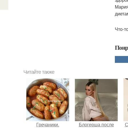
Мария
диета
Что-т
Понр
Читайте также
Гречаники.
Блогерша после
С