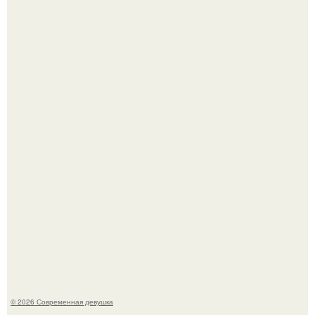
Лишь в том случае, если есть в истории моды идеал, то
это Синди Кроуфорд.
Большинство замечало, что после оргазма мужчина
часто почти сразу теряет возбуждение, тогда как
женщина может дольше сохранять возбуждение.
© 2026 Современная девушка