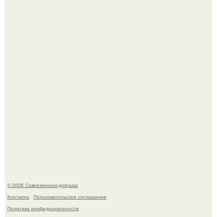
жгучий перец снижает риск умереть от болезней сердца
и рака.
В стране зафиксировали аномальный психологический
сдвиг: переоценка ценностей и жесткая депрессия
теперь настигают парней на 10 лет раньше.
© 2026 Современная девушка
Контакты
Пользовательское соглашение
Политика конфидециальности