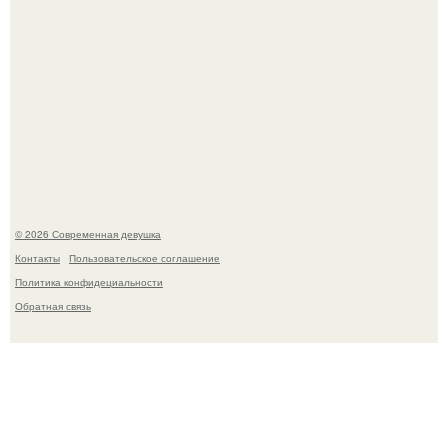
Большинство замечало, что после оргазма мужчина
часто почти сразу теряет возбуждение, тогда как
женщина может дольше сохранять возбуждение.
© 2026 Современная девушка
Контакты
Пользовательское соглашение
Политика конфидециальности
Обратная связь