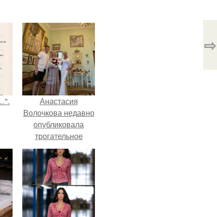
⇨
…".
Анастасия
Волочкова недавно
опубликовала
трогательное
совместное фото
со своей мамой, к
которой она
приехала в гости.