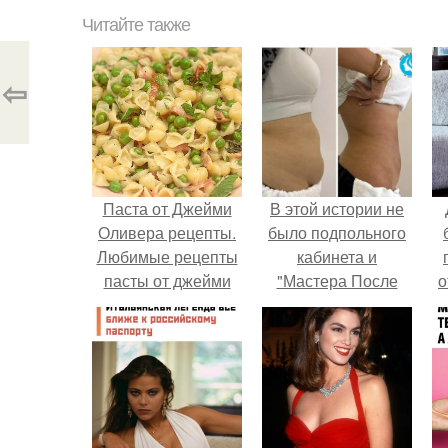
Читайте также
⇦
Паста от Джейми
В этой истории не
Оливера рецепты.
было подпольного
Любимые рецепты
кабинета и
пасты от джейми
"Мастера После
о
Оливера.
Двухнедельных
Курсов".
п