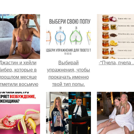
Джастин и хейли
Выбирай
-"Пчела, пчела 
бибер, которые в
упражнения, чтобы
прошлом месяце
прокачать именно
тметили восьмую
твой тип попы.
годовщину
омолвки, показали
новые фото с
совместного
отдыха.