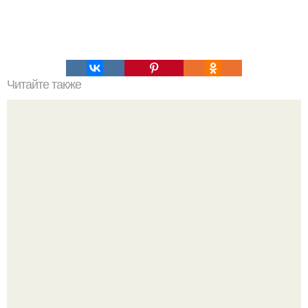
Читайте также
Меню ПП на 1200 ккал в день на неделю простое меню.
ПП Меню на неделю