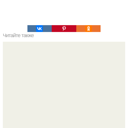
Читайте также
Меню ПП на 1200 ккал в день на неделю простое меню.
ПП Меню на неделю