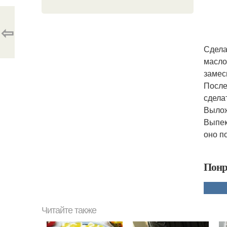
⇦
Сдела
масло
замес
После
сдела
Вылож
Выпек
оно п
Понр
Читайте также