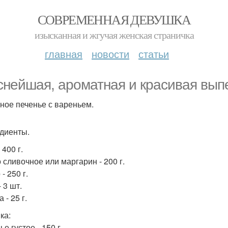
СОВРЕМЕННАЯ ДЕВУШКА
изысканная и жгучая женская страничка
главная
новости
статьи
снейшая, ароматная и красивая выпе
ное печенье с вареньем.
диенты.
 400 г.
 сливочное или маргарин - 200 г.
- 250 г.
 3 шт.
 - 25 г.
ка:
е густое - 150 г.