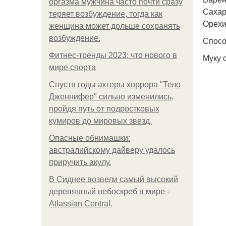
оргазма мужчина часто почти сразу
Сахарн
теряет возбуждение, тогда как
Орехи 
женщина может дольше сохранять
возбуждение.
Спосо
Фитнес-тренды 2023: что нового в
Муку 
мире спорта
Спустя годы актеры хоррора "Тело
Дженнифер" сильно изменились,
пройдя путь от подростковых
кумиров до мировых звезд.
Опасные обнимашки:
австралийскому дайверу удалось
приручить акулу.
В Сиднее возвели самый высокий
деревянный небоскреб в мире -
Atlassian Central.