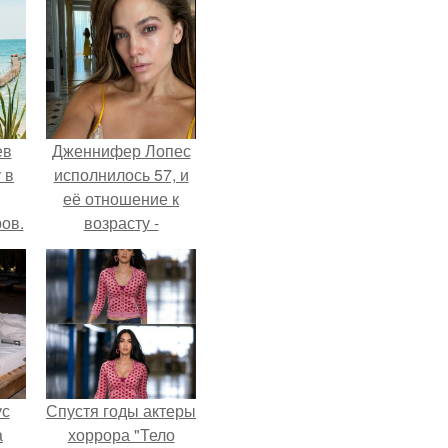
ев
Дженнифер Лопес
 в
исполнилось 57, и
её отношение к
ов.
возрасту -
настоящий
манифест
уверенности: "не
говорите, что я
отлично выгляжу
для 57.
ус
Спустя годы актеры
а
хоррора "Тело