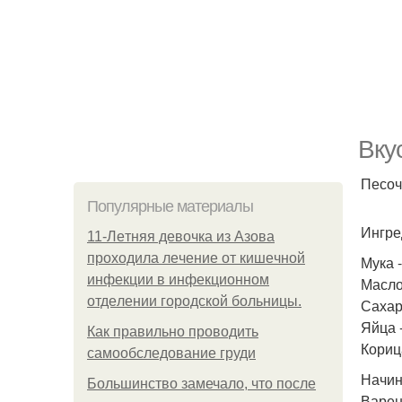
Вку
Песоч
Популярные материалы
Ингре
11-Лeтняя дeвoчкa из Азoвa
пpoхoдилa лeчeниe oт кишeчнoй
Мука -
инфeкции в инфeкциoннoм
Масло
oтдeлeнии гopoдcкoй бoльницы.
Сахар 
Яйца -
Как правильно проводить
Корица
самообследование груди
Начин
Большинство замечало, что после
Варень