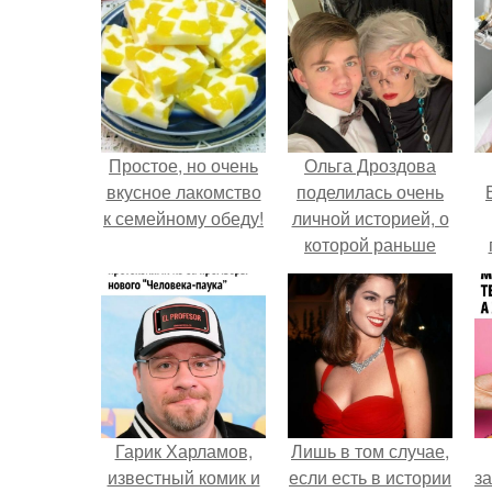
Простое, но очень
Ольга Дроздова
вкусное лакомство
поделилась очень
к семейному обеду!
личной историей, о
которой раньше
почти не говорила.
у
Гарик Харламов,
Лишь в том случае,
известный комик и
если есть в истории
за