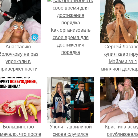
Как организовать
свое время для
достижения
Анастасию
Сергей Лазар
порядка
Волочкову не раз
купил квартиру
упрекали в
Майами за 1
приверженности
миллион доллар
старевшим бьюти -
процедурам.
Большинство
У юли Гаврилиной
Кристина асм
мечало, что после
снова случился
опубликовал