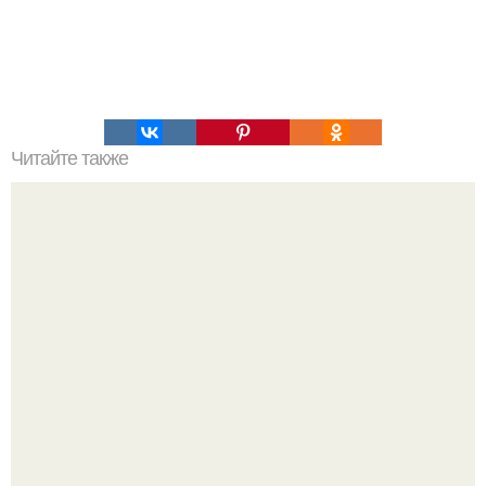
Читайте также
Упражнение от обвисшего живота, просто бомба,
помогает на 100%.