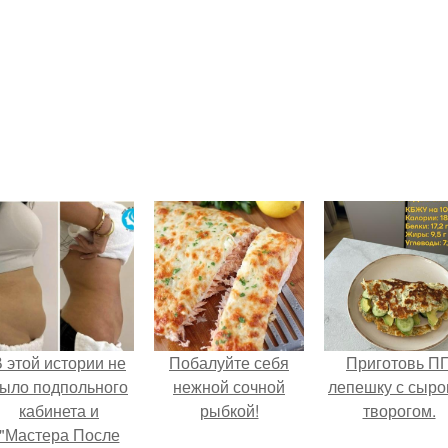
 этой истории не
Побалуйте себя
Приготовь П
ыло подпольного
нежной сочной
лепешку с сыро
кабинета и
рыбкой!
творогом.
"Мастера После