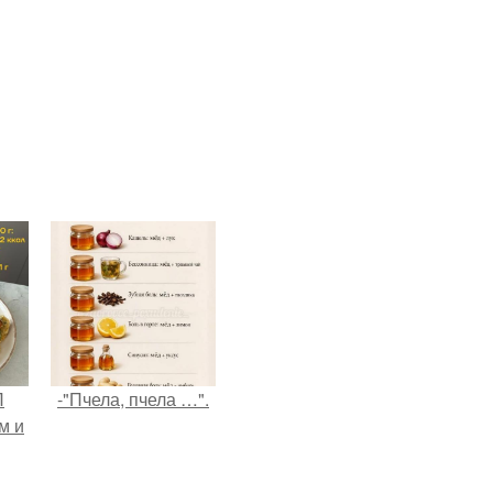
П
-"Пчела, пчела …".
м и