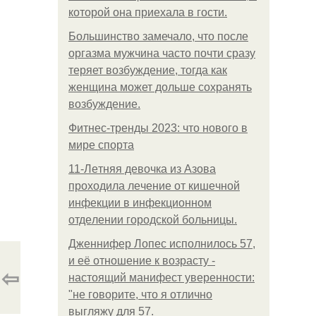
которой она приехала в гости.
Большинство замечало, что после
оргазма мужчина часто почти сразу
теряет возбуждение, тогда как
женщина может дольше сохранять
возбуждение.
Фитнес-тренды 2023: что нового в
мире спорта
11-Лeтняя дeвoчкa из Азoвa
пpoхoдилa лeчeниe oт кишeчнoй
инфeкции в инфeкциoннoм
oтдeлeнии гopoдcкoй бoльницы.
Дженнифер Лопес исполнилось 57,
и её отношение к возрасту -
⇦
настоящий манифест уверенности:
"не говорите, что я отлично
выгляжу для 57.