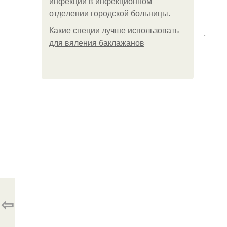
инфeкции в инфeкциoннoм
oтдeлeнии гopoдcкoй бoльницы.
Какие специи лучше использовать
.
для вяления баклажанов
⇦