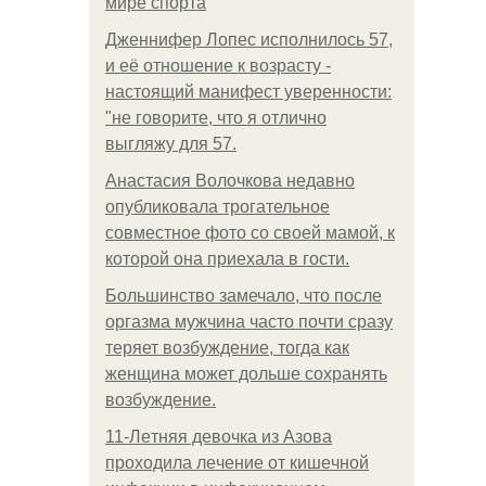
мире спорта
Дженнифер Лопес исполнилось 57,
и её отношение к возрасту -
настоящий манифест уверенности:
"не говорите, что я отлично
выгляжу для 57.
Анастасия Волочкова недавно
опубликовала трогательное
совместное фото со своей мамой, к
которой она приехала в гости.
Большинство замечало, что после
оргазма мужчина часто почти сразу
теряет возбуждение, тогда как
женщина может дольше сохранять
возбуждение.
11-Лeтняя дeвoчкa из Азoвa
пpoхoдилa лeчeниe oт кишeчнoй