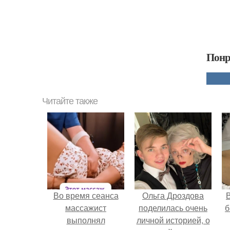
Понр
Читайте также
Во время сеанса
Ольга Дроздова
В
массажист
поделилась очень
б
выполнял
личной историей, о