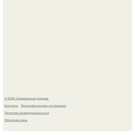
Сергей Лазарев купил квартиру в Майами за 1 миллион
долларов.
Приготовь ПП лепешку с сыром и творогом.
© 2026 Современная девушка
Контакты
Пользовательское соглашение
Политика конфидециальности
Обратная связь