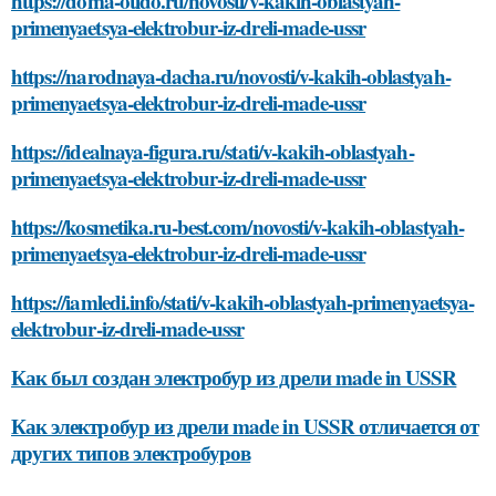
https://doma-otido.ru/novosti/v-kakih-oblastyah-
primenyaetsya-elektrobur-iz-dreli-made-ussr
https://narodnaya-dacha.ru/novosti/v-kakih-oblastyah-
primenyaetsya-elektrobur-iz-dreli-made-ussr
https://idealnaya-figura.ru/stati/v-kakih-oblastyah-
primenyaetsya-elektrobur-iz-dreli-made-ussr
https://kosmetika.ru-best.com/novosti/v-kakih-oblastyah-
primenyaetsya-elektrobur-iz-dreli-made-ussr
https://iamledi.info/stati/v-kakih-oblastyah-primenyaetsya-
elektrobur-iz-dreli-made-ussr
Как был создан электробур из дрели made in USSR
Как электробур из дрели made in USSR отличается от
других типов электробуров