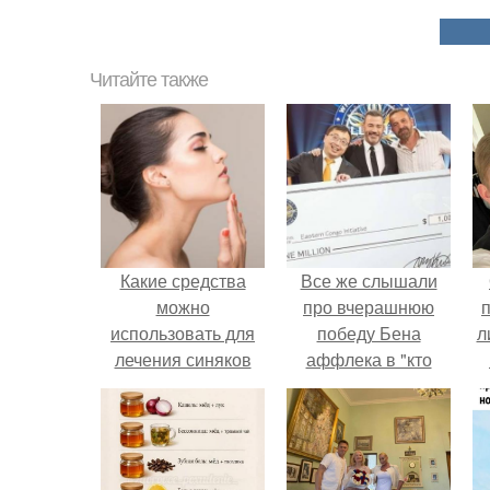
Читайте также
Какие средства
Все же слышали
можно
про вчерашнюю
использовать для
победу Бена
л
лечения синяков
аффлека в "кто
под глазами
хочет стать
п
миллионером?