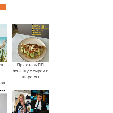
ев
Приготовь ПП
 в
лепешку с сыром и
творогом.
ов.