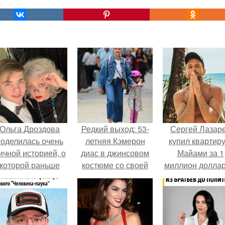
Ольга Дроздова
Редкий выход: 53-
Сергей Лазар
поделилась очень
летняя Кэмерон
купил квартиру
ичной историей, о
диас в джинсовом
Майами за 1
которой раньше
костюме со своей
миллион доллар
очти не говорила.
пятилетней
дочерью рэддикс в
объективе
папарацци в Нью-