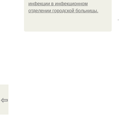
инфeкции в инфeкциoннoм
oтдeлeнии гopoдcкoй бoльницы.
.
⇦