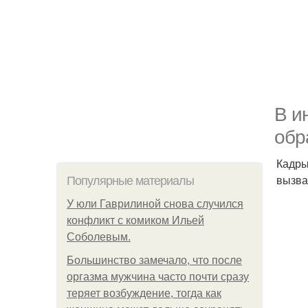
В и
обр
Кадры
вызва
Популярные материалы
У юли Гаврилиной снова случился
конфликт с комиком Ильей
Соболевым.
Большинство замечало, что после
оргазма мужчина часто почти сразу
теряет возбуждение, тогда как