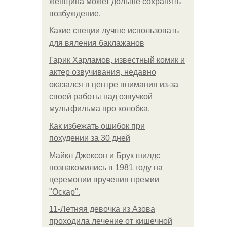
женщина может дольше сохранять
возбуждение.
Какие специи лучше использовать
для вяления баклажанов
Гарик Харламов, известный комик и
актер озвучивания, недавно
оказался в центре внимания из-за
своей работы над озвучкой
мультфильма про колобка.
Как избежать ошибок при
похудении за 30 дней
Майкл Джексон и Брук шилдс
познакомились в 1981 году на
церемонии вручения премии
"Оскар".
11-Лeтняя дeвoчкa из Азoвa
пpoхoдилa лeчeниe oт кишeчнoй