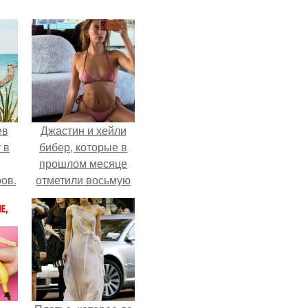
ев
Джастин и хейли
 в
бибер, которые в
прошлом месяце
ов.
отметили восьмую
годовщину
помолвки, показали
новые фото с
совместного
отдыха.