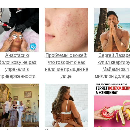
Анастасию
Проблемы с кожей:
Сергей Лазар
Волочкову не раз
что говорит о нас
купил квартиру
упрекали в
наличие прыщей на
Майами за 1
приверженности
лице
миллион доллар
старевшим бьюти -
процедурам.