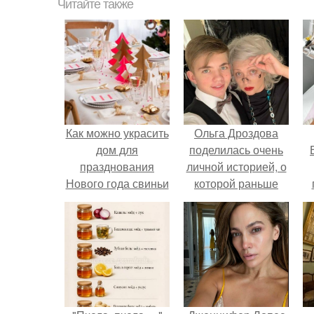
Читайте также
Как можно украсить
Ольга Дроздова
дом для
поделилась очень
празднования
личной историей, о
Нового года свиньи
которой раньше
почти не говорила.
у