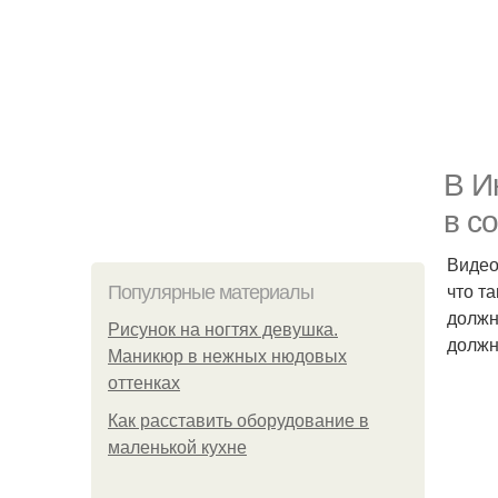
В И
в с
Видео
что т
Популярные материалы
должн
Рисунок на ногтях девушка.
должн
Маникюр в нежных нюдовых
оттенках
Как расставить оборудование в
маленькой кухне