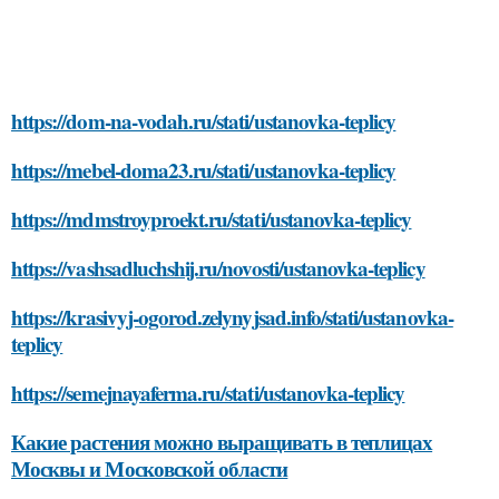
https://dom-na-vodah.ru/stati/ustanovka-teplicy
https://mebel-doma23.ru/stati/ustanovka-teplicy
https://mdmstroyproekt.ru/stati/ustanovka-teplicy
https://vashsadluchshij.ru/novosti/ustanovka-teplicy
https://krasivyj-ogorod.zelynyjsad.info/stati/ustanovka-
teplicy
https://semejnayaferma.ru/stati/ustanovka-teplicy
Какие растения можно выращивать в теплицах
Москвы и Московской области