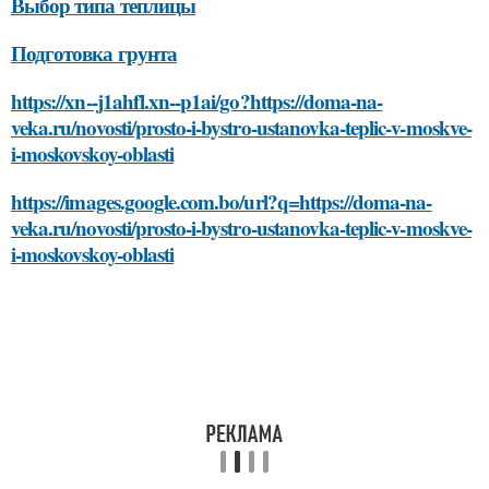
Выбор типа теплицы
Подготовка грунта
https://xn--j1ahfl.xn--p1ai/go?https://doma-na-
veka.ru/novosti/prosto-i-bystro-ustanovka-teplic-v-moskve-
i-moskovskoy-oblasti
https://images.google.com.bo/url?q=https://doma-na-
veka.ru/novosti/prosto-i-bystro-ustanovka-teplic-v-moskve-
i-moskovskoy-oblasti