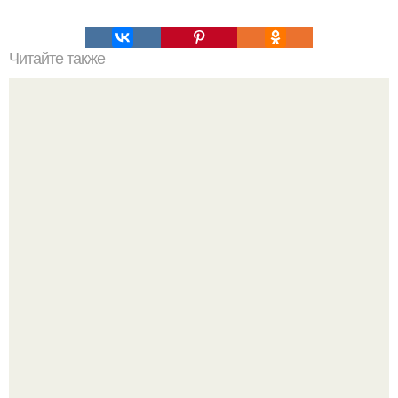
Читайте также
Как можно защитить кукурузу от осенних заморозков
Пёсель вернулся домой спустя 5 лет - нашли
путешественника за тысячу километров от дома.