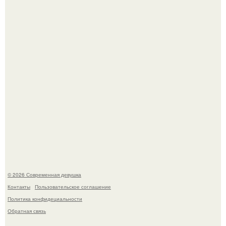
Мало кто знает, что Элизабет олсен получила роль алы
Ванды максимофф не сразу.
Анастасию Волочкову не раз упрекали в
приверженности устаревшим бьюти - процедурам.
© 2026 Современная девушка
Контакты
Пользовательское соглашение
Политика конфидециальности
Обратная связь