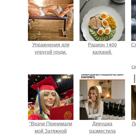
Упражнения для
Рацион 1400
С
упругой груди.
калорий.
с
"Врачи Принимали
Девушка
Л
мой Затяжной
разместила