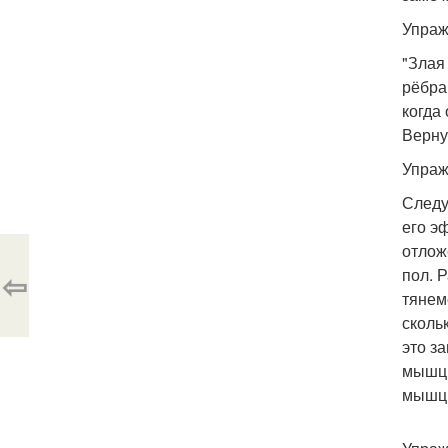
Упраж
"Злая
рёбра,
когда
Верну
Упраж
Следу
его э
отлож
пол. 
⇦
тянем
сколь
это з
мышцы
мышц 