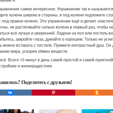
нение 4:
пражнение самое интересное. Упражнение так и называется
дите колени широко в стороны, и под колени подложите сто
 - под правое колено. Это упражнение ещё и делает эласт
атны, не растягивайте сильно колени в первый раз, чтобы н
аться всё лучше и уверенней. Ладони на пол или постель 
абьтесь, закройте глаза, думайте о хорошем. Только не усни
ь можно вставать с постели. Примите контрастный душ. Он
ганию жира, ускоряя обмен веществ.
 всё. Всего 10 минут в день самой простой и самой приятно
 стройнее и жизнерадостнее.
авилось? Поделитесь с друзьями!