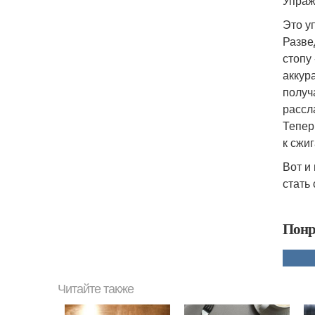
Упраж
Это у
Разве
стопу
аккур
получ
рассл
Тепер
к сжи
Вот и
стать
Понр
Читайте также