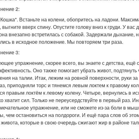
нение 2:
 Кошка". Встаньте на колени, обопритесь на ладони. Макси
 выгните вверх спину. Опустите голову вниз к груди. У вас 
 она внезапно встретилась с собакой. Задержали дыхание, 
лись в исходное положение. Мы повторяем три раза.
нение 3:
ющее упражнение, скорее всего, вы знаете с детства, ещё с
ффективность. Оно также помогает убрать живот, подтянуть
ения на талии. Итак, лежим на ровной поверхности, руки за 
Раз, приподняли торс и тянемся левым локтем к правому кол
ся правым локтём к левому колену. Четыре, вернулись в ис
ко хватит сил. Только не переусердствуйте в первый раз. И
амечательное упражнение, или не сможете из-за боли в мыш
, чем остановиться на полдороги. И ещё пара слов об это
живота, которые в свою очередь сжигают жир в районе тали