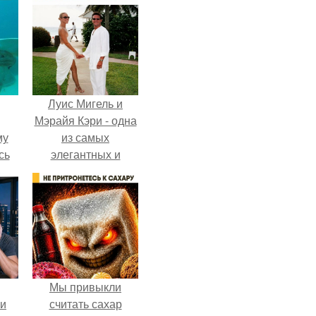
Луис Мигель и
Мэрайя Кэри - одна
му
из самых
сь
элегантных и
у.
обсуждаемых пар
конца 90-х.
Мы привыкли
ли
считать сахар