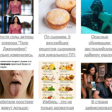
пустя годы актеры
Пп сырники. 5
Опасные
хоррора "Тело
вкуснейших
обнимашки:
Дженнифер"
рецептов сырников
австралийско
ильно изменились,
для идеального ПП-
дайверу удало
пройдя путь от
завтрака.
приручить акул
подростковых
кумиров до
мировых звезд.
юбители поострее
Имбирь - это не
В стране
живут дольше:
только ароматная
зафиксирова