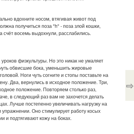
мально вдохните носом, втягивая живот под
должна получиться поза "h" - поза злой кошки,
на счёт восемь выдохнули, расслабились.
 уроков физкультуры. Но это никак не умаляет
 чуть обвисшие бока, уменьшить жировые
головой. Ноги чуть согните и стопы поставьте на
ену. Два, вернулись в исходное положение. Три,
⇨
ходное положение. Повторяем столько раз,
наче, в следующий раз вам не захочется делать
цах. Лучше постепенно увеличивать нагрузку на
м упражнении. Оно стимулирует работу косых
и и подтягивают кожу на боках.