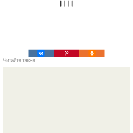
Читайте также
Картошечка "Скоростная". Не думала, что картошка,
приготовленная таким образом, получится.