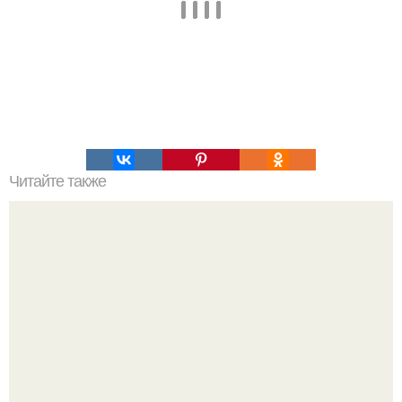
Читайте также
Лесенка. Похудеть за 5 дней на 3-8 кг реально?