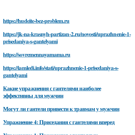
https://hudeite-bez-problem.ru
https://jk-na-krasnyh-partizan-2.ru/novosti/uprazhnenie-1-
prisedaniya-s-gantelyami
https://sovremennayamama.ru
https://iamledi.info/stati/uprazhnenie-1-prisedaniya-s-
gantelyami
Какие упражнения с гантелями наиболее
эффективны для мужчин
Могут ли гантели привести к травмам у мужчин
Упражнение 4: Приседания с гантелями вперед