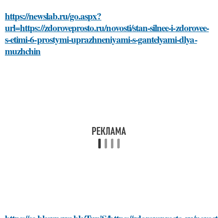
https://newslab.ru/go.aspx?
url=https://zdoroveprosto.ru/novosti/stan-silnee-i-zdorovee-
s-etimi-6-prostymi-uprazhneniyami-s-gantelyami-dlya-
muzhchin