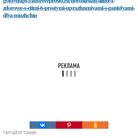
goto=https://zdoroveprosto.ru/novosti/stan-silnee-i-
zdorovee-s-etimi-6-prostymi-uprazhneniyami-s-gantelyami-
dlya-muzhchin
Читайте также