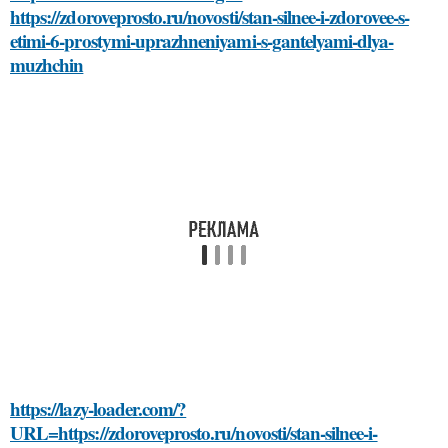
https://zdoroveprosto.ru/novosti/stan-silnee-i-zdorovee-s-
etimi-6-prostymi-uprazhneniyami-s-gantelyami-dlya-
muzhchin
https://lazy-loader.com/?
URL=https://zdoroveprosto.ru/novosti/stan-silnee-i-