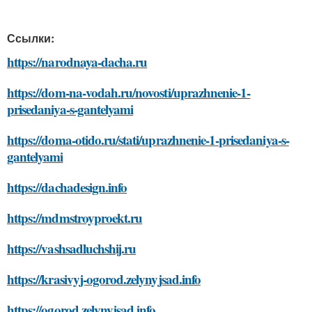
Ссылки:
https://narodnaya-dacha.ru
https://dom-na-vodah.ru/novosti/uprazhnenie-1-
prisedaniya-s-gantelyami
https://doma-otido.ru/stati/uprazhnenie-1-prisedaniya-s-
gantelyami
https://dachadesign.info
https://mdmstroyproekt.ru
https://vashsadluchshij.ru
https://krasivyj-ogorod.zelynyjsad.info
https://ogorod.zelynyjsad.info