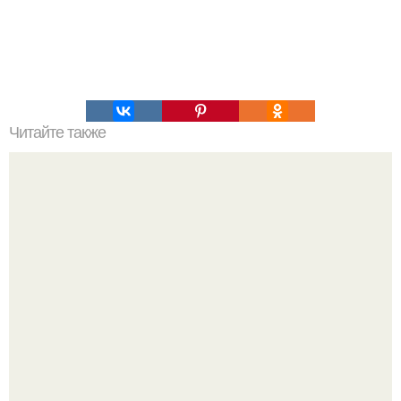
Читайте также
85-Летний аль пачино и мать его двухлетнего сына
романа, 32-летняя Нур альфалла, продолжают
привлекать внимание совместными выходами.