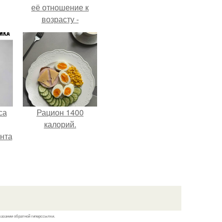
её отношение к
возрасту -
настоящий
манифест
уверенности: "не
говорите, что я
отлично выгляжу
для 57.
са
Рацион 1400
калорий.
нта
казании обратной гиперссылки.