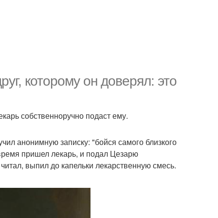
уг, которому он доверял: это
лекарь собственноручно подаст ему.
учил анонимную записку: "бойся самого близкого
е время пришел лекарь, и подал Цезарю
т читал, выпил до капельки лекарственную смесь.