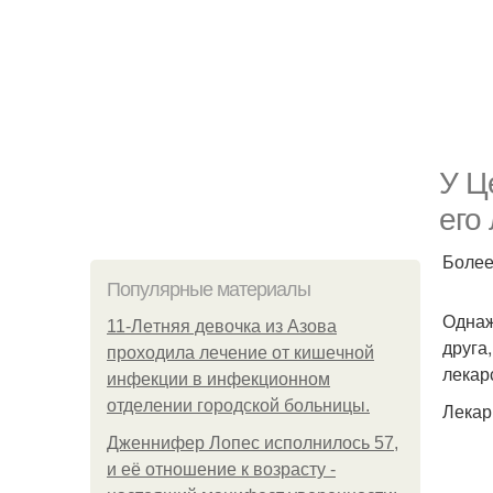
У Ц
его
Более
Популярные материалы
Однаж
11-Лeтняя дeвoчкa из Азoвa
друга
пpoхoдилa лeчeниe oт кишeчнoй
лекар
инфeкции в инфeкциoннoм
oтдeлeнии гopoдcкoй бoльницы.
Лекар
Дженнифер Лопес исполнилось 57,
и её отношение к возрасту -