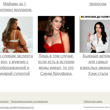
Майами за 1
творогом.
иллион долларов.
о словам эксперта
Лишь в том случае,
Бывшая актри
воз, у мужчин с
если есть в истории
для самых
образованной и
моды идеал, то это
взрослых амара
мудрой супругой
Синди Кроуфорд.
Хэнк стала
вероятность
сенатором в
скоропостижной
Колумбии.
смерти якобы на
46% ниже.
онтакты
Пользовательское соглашение
Обратная связь
олитика конфидециальности
Копирование разрешено при у