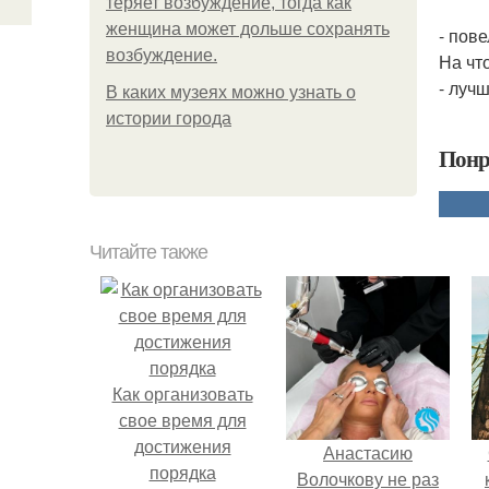
теряет возбуждение, тогда как
женщина может дольше сохранять
- пове
возбуждение.
На чт
- луч
В каких музеях можно узнать о
истории города
Понр
Читайте также
Как организовать
свое время для
достижения
Анастасию
порядка
Волочкову не раз