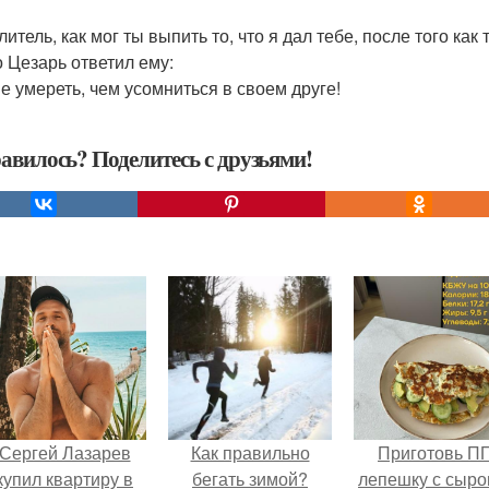
литель, как мог ты выпить то, что я дал тебе, после того как
о Цезарь ответил ему:
ше умереть, чем усомниться в своем друге!
авилось? Поделитесь с друзьями!
Сергей Лазарев
Как правильно
Приготовь П
купил квартиру в
бегать зимой?
лепешку с сыро