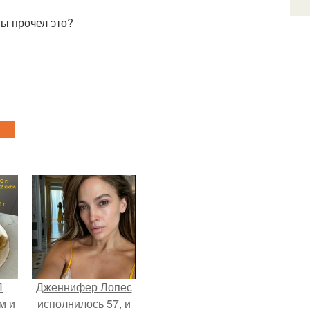
 ты прочел это?
П
Дженнифер Лопес
м и
исполнилось 57, и