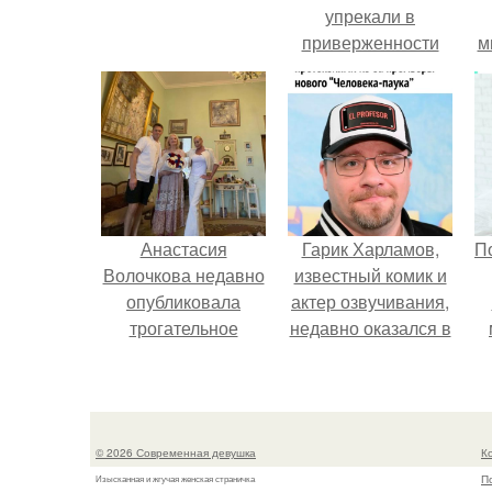
упрекали в
приверженности
м
устаревшим бьюти -
процедурам.
Анастасия
Гарик Харламов,
П
Волочкова недавно
известный комик и
опубликовала
актер озвучивания,
трогательное
недавно оказался в
совместное фото
центре внимания
со своей мамой, к
из-за своей работы
которой она
над озвучкой
приехала в гости.
мультфильма про
© 2026 Современная девушка
К
колобка.
П
Изысканная и жгучая женская страничка