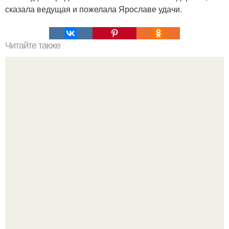
сказала ведущая и пожелала Ярославе удачи.
Читайте также
Виды женская одежда. 100 и 1 вид верхней одежды:
полный словарь видов пальто, курток и прочего