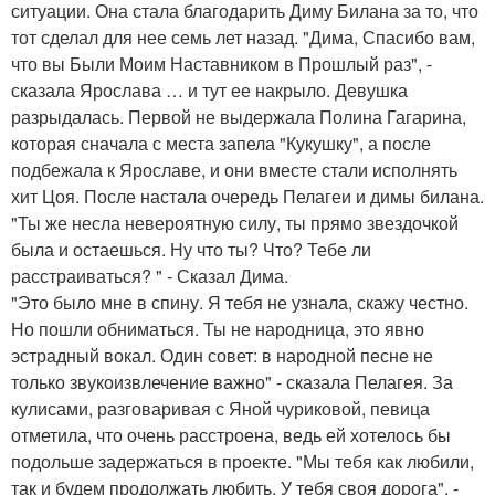
ситуации. Она стала благодарить Диму Билана за то, что
тот сделал для нее семь лет назад. "Дима, Спасибо вам,
что вы Были Моим Наставником в Прошлый раз", -
сказала Ярослава … и тут ее накрыло. Девушка
разрыдалась. Первой не выдержала Полина Гагарина,
которая сначала с места запела "Кукушку", а после
подбежала к Ярославе, и они вместе стали исполнять
хит Цоя. После настала очередь Пелагеи и димы билана.
"Ты же несла невероятную силу, ты прямо звездочкой
была и остаешься. Ну что ты? Что? Тебе ли
расстраиваться? " - Сказал Дима.
"Это было мне в спину. Я тебя не узнала, скажу честно.
Но пошли обниматься. Ты не народница, это явно
эстрадный вокал. Один совет: в народной песне не
только звукоизвлечение важно" - сказала Пелагея. За
кулисами, разговаривая с Яной чуриковой, певица
отметила, что очень расстроена, ведь ей хотелось бы
подольше задержаться в проекте. "Мы тебя как любили,
так и будем продолжать любить. У тебя своя дорога", -