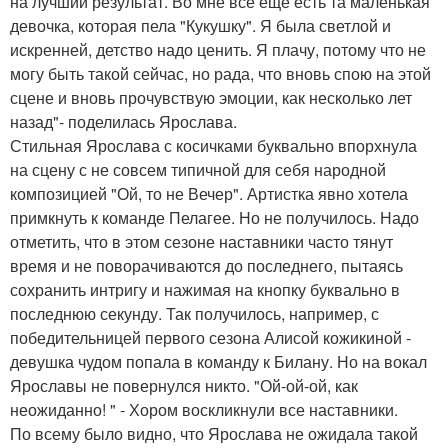
на лучший результат. Во мне все еще есть та маленькая
девочка, которая пела "Кукушку". Я была светлой и
искренней, детство надо ценить. Я плачу, потому что не
могу быть такой сейчас, но рада, что вновь спою на этой
сцене и вновь прочувствую эмоции, как несколько лет
назад"- поделилась Ярослава.
Стильная Ярослава с косичками буквально впорхнула
на сцену с не совсем типичной для себя народной
композицией "Ой, то не Вечер". Артистка явно хотела
примкнуть к команде Пелагее. Но не получилось. Надо
отметить, что в этом сезоне наставники часто тянут
время и не поворачиваются до последнего, пытаясь
сохранить интригу и нажимая на кнопку буквально в
последнюю секунду. Так получилось, например, с
победительницей первого сезона Алисой кожикиной -
девушка чудом попала в команду к Билану. Но на вокал
Ярославы не повернулся никто. "Ой-ой-ой, как
неожиданно! " - Хором воскликнули все наставники.
По всему было видно, что Ярослава не ожидала такой