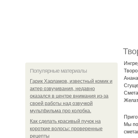
Тво
Ингре
Творог
Популярные материалы
Анана
Гарик Харламов, известный комик и
Сгуще
актер озвучивания, недавно
Смета
оказался в центре внимания из-за
Желат
своей работы над озвучкой
мультфильма про колобка.
Приго
Как сделать красивый пучок на
Мы по
короткие волосы: проверенные
смета
рецепты