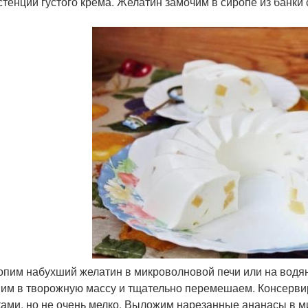
стенции густого крема. Желатин замочим в сиропе из банки 
топим набухший желатин в микроволновой печи или на водя
им в творожную массу и тщательно перемешаем. Консерв
ками, но не очень мелко. Выложим нарезанные ананасы в м