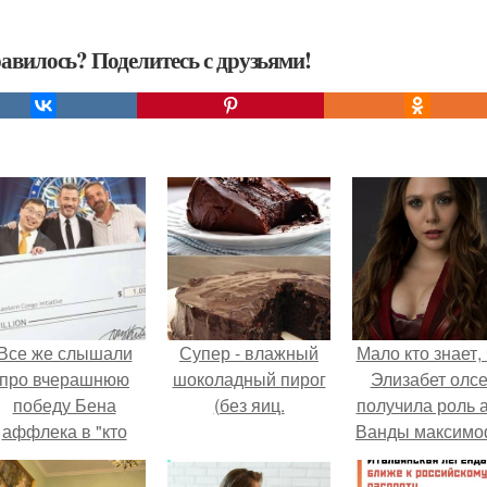
авилось? Поделитесь с друзьями!
Все же слышали
Супер - влажный
Мало кто знает, 
про вчерашнюю
шоколадный пирог
Элизабет олс
победу Бена
(без яиц.
получила роль 
аффлека в "кто
Ванды максим
хочет стать
не сразу.
миллионером?