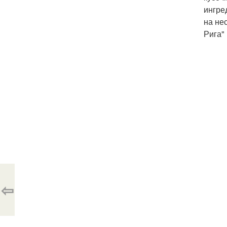
ингре
на не
Рига"
⇦