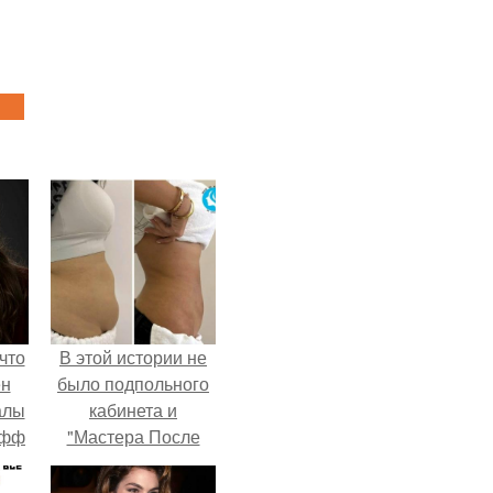
что
В этой истории не
ен
было подпольного
алы
кабинета и
офф
"Мастера После
Двухнедельных
Курсов".