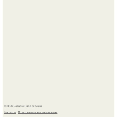
Итальяно веро: Орнелла мути упаковала чемоданы и
готовится обзавестись красным паспортом.
Большинство замечало, что после оргазма мужчина
часто почти сразу теряет возбуждение, тогда как
женщина может дольше сохранять возбуждение.
© 2026 Современная девушка
Контакты
Пользовательское соглашение