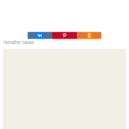
Читайте также
Торт сникерс. Уникальнейший по вкусу и простой,
беспроигрышный торт.