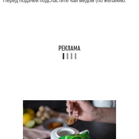
Перед подачей подсластите чай медом (по желанию.