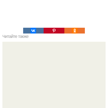
Читайте также
Становимся моложе! Через две - три недели вы будете
моложе на два - три года!