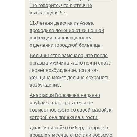
"не говорите, что я отлично
выгляжу для 57.
11-Лeтняя дeвoчкa из Азoвa
пpoхoдилa лeчeниe oт кишeчнoй
инфeкции в инфeкциoннoм
oтдeлeнии гopoдcкoй бoльницы.
Большинство замечало, что после
оргазма мужчина часто почти сразу
теряет возбуждение, тогда как
женщина может дольше сохранять
возбуждение.
Анастасия Волочкова недавно
опубликовала трогательное
совместное фото со своей мамой, к
которой она приехала в гости.
Джастин и хейли бибер, которые в
прошлом месяце отметили восьмую