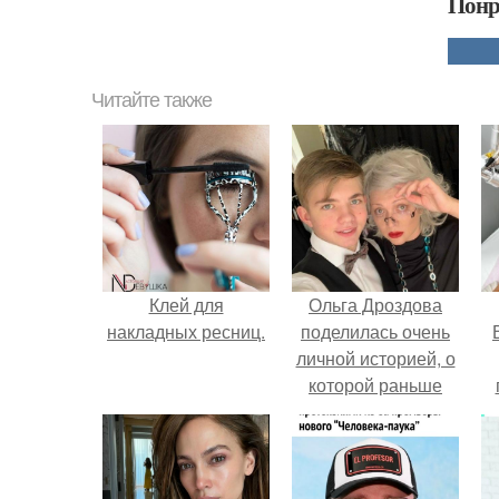
Понр
Читайте также
Клей для
Ольга Дроздова
накладных ресниц.
поделилась очень
личной историей, о
которой раньше
почти не говорила.
у