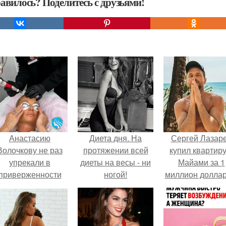
авилось? Поделитесь с друзьями!
Анастасию
Диета дня. На
Сергей Лазар
Волочкову не раз
протяжении всей
купил квартиру
упрекали в
диеты на весы - ни
Майами за 1
приверженности
ногой!
миллион доллар
старевшим бьюти -
процедурам.