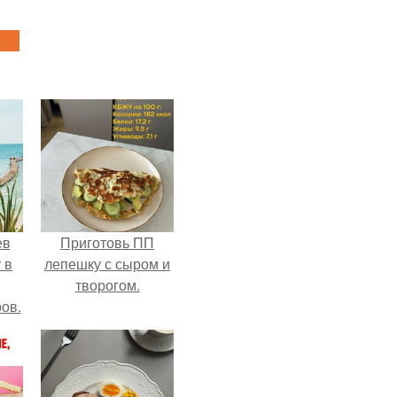
ев
Приготовь ПП
 в
лепешку с сыром и
творогом.
ов.