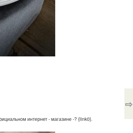
⇨
ициальном интернет - магазине -? {link0}.