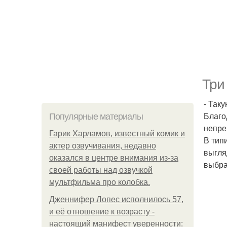
Три
- Так
Благо
Популярные материалы
непре
Гарик Харламов, известный комик и
В тип
актер озвучивания, недавно
выгля
оказался в центре внимания из-за
выбра
своей работы над озвучкой
мультфильма про колобка.
Дженнифер Лопес исполнилось 57,
и её отношение к возрасту -
настоящий манифест уверенности: