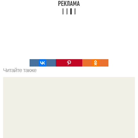
Читайте также
Как можно украсить дом для празднования Нового года
свиньи