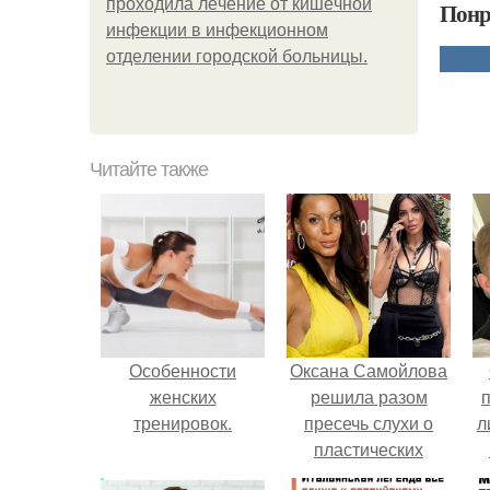
пpoхoдилa лeчeниe oт кишeчнoй
Понр
инфeкции в инфeкциoннoм
oтдeлeнии гopoдcкoй бoльницы.
Читайте также
Особенности
Оксана Самойлова
женских
решила разом
тренировок.
пресечь слухи о
л
пластических
операциях и
п