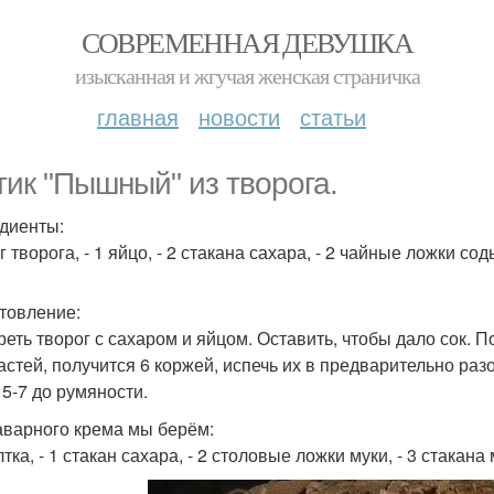
СОВРЕМЕННАЯ ДЕВУШКА
изысканная и жгучая женская страничка
главная
новости
статьи
тик "Пышный" из творога.
диенты:
 кг творога, - 1 яйцо, - 2 стакана сахара, - 2 чайные ложки сод
товление:
реть творог с сахаром и яйцом. Оставить, чтобы дало сок. П
частей, получится 6 коржей, испечь их в предварительно раз
 5-7 до румяности.
аварного крема мы берём:
лтка, - 1 стакан сахара, - 2 столовые ложки муки, - 3 стакана