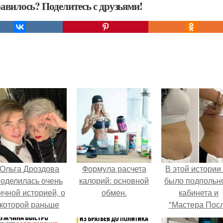
авилось? Поделитесь с друзьями!
Ольга Дроздова
Формула расчета
В этой истории
поделилась очень
калорий: основной
было подпольн
ичной историей, о
обмен.
кабинета и
которой раньше
"Мастера Пос
очти не говорила.
Двухнедельн