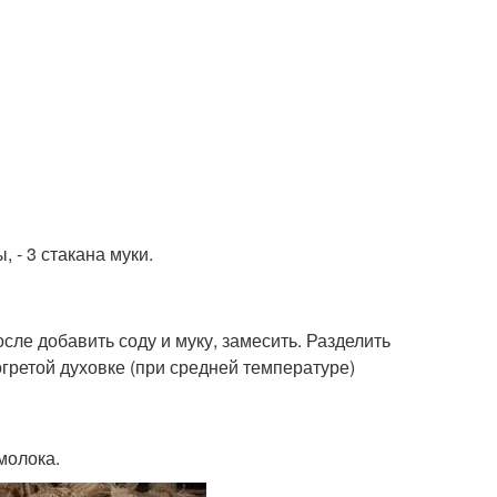
ы, - 3 стакана муки.
осле добавить соду и муку, замесить. Разделить
огретой духовке (при средней температуре)
 молока.