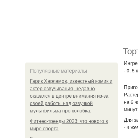
Тор
Ингре
- 0, 5
Популярные материалы
Гарик Харламов, известный комик и
Приго
актер озвучивания, недавно
Расте
оказался в центре внимания из-за
на 6 
своей работы над озвучкой
минут
мультфильма про колобка.
Для з
Фитнес-тренды 2023: что нового в
- 4 же
мире спорта