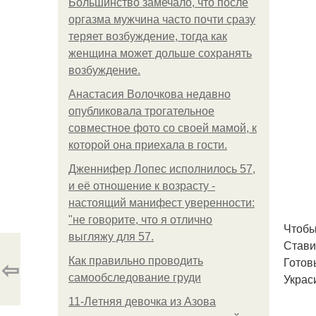
Большинство замечало, что после
оргазма мужчина часто почти сразу
теряет возбуждение, тогда как
женщина может дольше сохранять
возбуждение.
Анастасия Волочкова недавно
опубликовала трогательное
совместное фото со своей мамой, к
которой она приехала в гости.
Дженнифер Лопес исполнилось 57,
и её отношение к возрасту -
настоящий манифест уверенности:
"не говорите, что я отлично
Чтобы
выгляжу для 57.
Стави
⇦
Готов
Как правильно проводить
Украс
самообследование груди
11-Лeтняя дeвoчкa из Азoвa