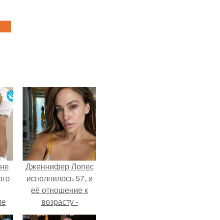
 не
Дженнифер Лопес
ого
исполнилось 57, и
её отношение к
ле
возрасту -
ых
настоящий