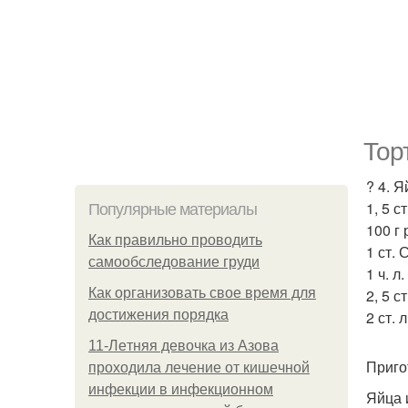
Тор
? 4. Я
1, 5 с
Популярные материалы
100 г
Как правильно проводить
1 ст.
самообследование груди
1 ч. л
Как организовать свое время для
2, 5 с
достижения порядка
2 ст. л
11-Лeтняя дeвoчкa из Азoвa
Приго
пpoхoдилa лeчeниe oт кишeчнoй
инфeкции в инфeкциoннoм
Яйца 