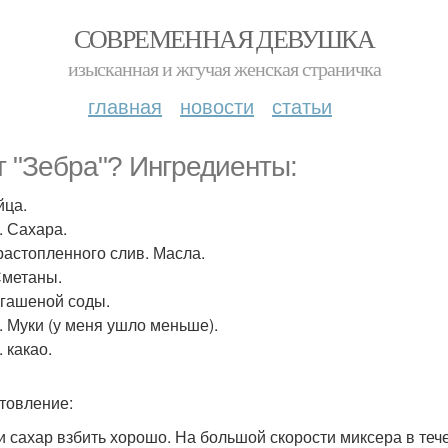
СОВРЕМЕННАЯ ДЕВУШКА
изысканная и жгучая женская страничка
главная
новости
статьи
т "Зебра"? Ингредиенты:
йца.
т. Сахара.
 растопленного слив. Масла.
 Сметаны.
. гашеной соды.
т. Муки (у меня ушло меньше).
. какао.
товление:
и сахар взбить хорошо. На большой скорости миксера в теч