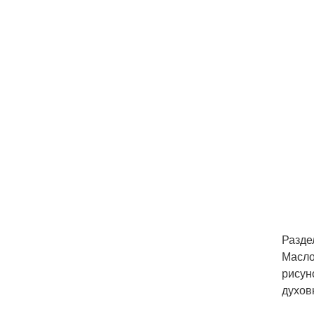
Разде
Масло
рисуно
духов