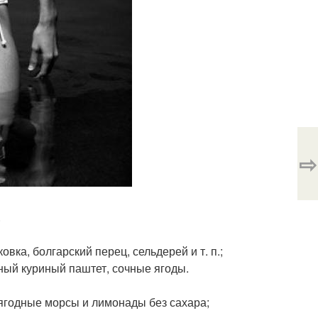
⇨
.
овка, болгарский перец, сельдерей и т. п.;
ный куриный паштет, сочные ягоды.
 ягодные морсы и лимонады без сахара;