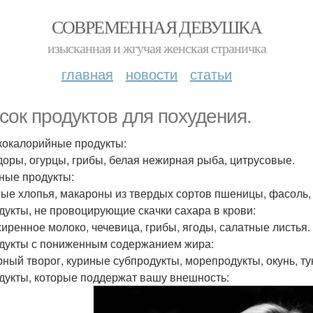
СОВРЕМЕННАЯ ДЕВУШКА
изысканная и жгучая женская страничка
главная
новости
статьи
сок продуктов для похудения.
зкокалорийные продукты:
оры, огурцы, грибы, белая нежирная рыба, цитрусовые.
тные продукты:
ые хлопья, макароны из твердых сортов пшеницы, фасоль, 
одукты, не провоцирующие скачки сахара в крови:
иренное молоко, чечевица, грибы, ягоды, салатные листья.
одукты с пониженным содержанием жира:
ный творог, куриные субпродукты, морепродукты, окунь, ту
одукты, которые поддержат вашу внешность: