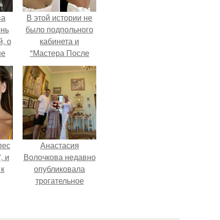
ва
В этой истории не
ень
было подпольного
, о
кабинета и
ше
"Мастера После
ла.
Двухнедельных
Курсов".
пес
Анастасия
, и
Волочкова недавно
 к
опубликовала
трогательное
совместное фото
со своей мамой, к
не
которой она