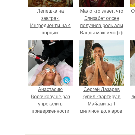
Лепешка на
Мало кто знает, что
О
завтрак.
Элизабет олсен
Ингредиенты на 4
получила роль алы
порции:
Ванды максимофф
не сразу.
Анастасию
Сергей Лазарев
Волочкову не раз
купил квартиру в
л
упрекали в
Майами за 1
приверженности
миллион долларов.
устаревшим бьюти -
процедурам.