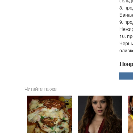
сельде
8. про
Банан
9. пр
Нежир
10. п
Черны
оливк
Понр
Читайте также