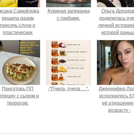
ксана Самойлова
Куриная запеканка
Ольга Дроздо
решила разом
с грибами.
поделилась оч
пресечь слухи о
личной историей
пластических
которой рань
операциях и
почти не говори
публично
прояснила
ситуацию.
Приготовь ПП
-"Пчела, пчела …".
Дженнифер Ло
епешку с сыром и
исполнилось 57
творогом.
её отношение
возрасту -
настоящий
манифест
уверенности: "