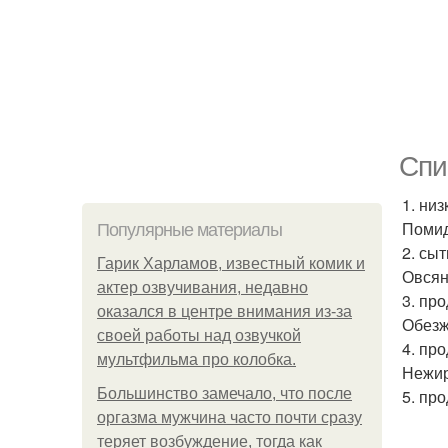
Спи
1. ни
Помид
Популярные материалы
2. сы
Гарик Харламов, известный комик и
Овсян
актер озвучивания, недавно
3. пр
оказался в центре внимания из-за
Обезж
своей работы над озвучкой
4. пр
мультфильма про колобка.
Нежир
Большинство замечало, что после
5. пр
оргазма мужчина часто почти сразу
теряет возбуждение, тогда как