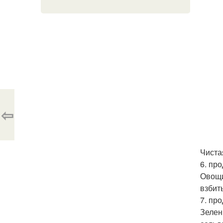
⇦
Чиста
6. пр
Овощи 
взбит
7. пр
Зелен