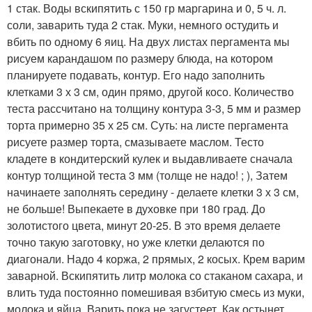
1 стак. Воды вскипятить с 150 гр маргарина и 0, 5 ч. л.
соли, заварить туда 2 стак. Муки, немного остудить и
вбить по одному 6 яиц. На двух листах пергамента мы
рисуем карандашом по размеру блюда, на котором
планируете подавать, контур. Его надо заполнить
клетками 3 х 3 см, один прямо, другой косо. Количество
теста рассчитано на толщину контура 3-3, 5 мм и размер
торта примерно 35 х 25 см. Суть: на листе пергамента
рисуете размер торта, смазываете маслом. Тесто
кладете в кондитерский кулек и выдавливаете сначала
контур толщиной теста 3 мм (толще не надо! ; ), Затем
начинаете заполнять середину - делаете клетки 3 х 3 см,
не больше! Выпекаете в духовке при 180 град. До
золотистого цвета, минут 20-25. В это время делаете
точно такую заготовку, но уже клетки делаются по
диагонали. Надо 4 коржа, 2 прямых, 2 косых. Крем варим
заварной. Вскипятить литр молока со стаканом сахара, и
влить туда постоянно помешивая взбитую смесь из муки,
молока и яйца. Варить пока не загустеет. Как остынет,