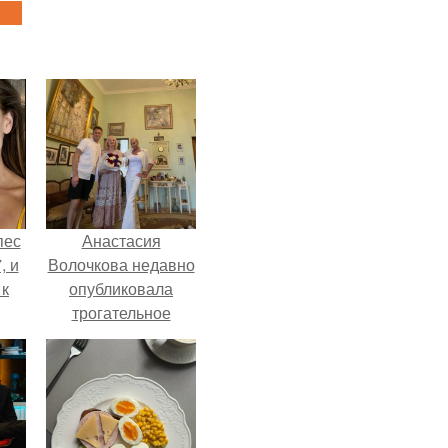
пес
Анастасия
, и
Волочкова недавно
 к
опубликовала
трогательное
совместное фото
со своей мамой, к
не
которой она
я
приехала в гости.
жу