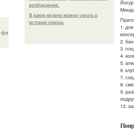
Йогур
возбуждение.
Минда
В каких музеях можно узнать о
Приго
истории города
1. дл
⇦
консе
2. ба
3. пл
4. ко
5. апе
6. кл
7. со
8. см
9. ра
подру
12. з
Понр