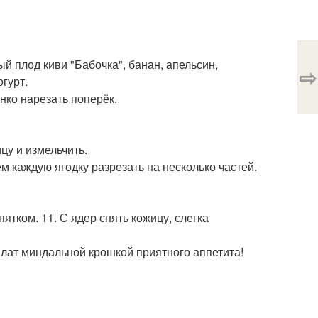
ый плод киви "Бабочка", банан, апельсин,
⇨
гурт.
онко нарезать поперёк.
ицу и измельчить.
ем каждую ягодку разрезать на несколько частей.
пятком. 11. С ядер снять кожицу, слегка
салат миндальной крошкой приятного аппетита!