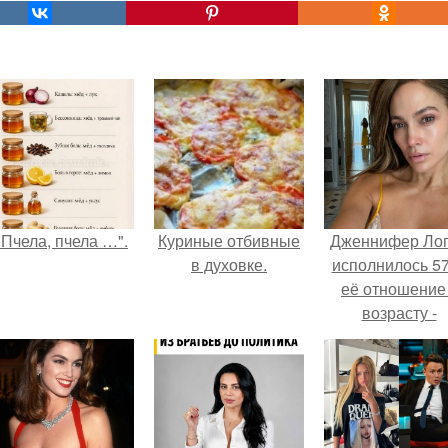
"Пчела, пчела …".
Куриные отбивные
Дженнифер Ло
в духовке.
исполнилось 57
её отношение
возрасту -
настоящий
манифест
уверенности: "
говорите, что 
отлично выгля