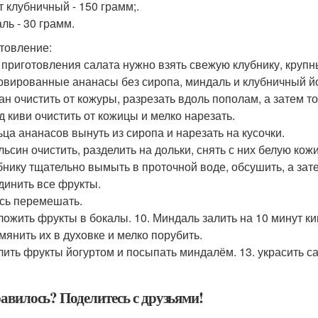
т клубничный - 150 грамм;.
ль - 30 грамм.
товление:
я приготовления салата нужно взять свежую клубнику, крупн
рвированные ананасы без сиропа, миндаль и клубничный йо
нан очистить от кожуры, разрезать вдоль пополам, а затем т
од киви очистить от кожицы и мелко нарезать.
льца ананасов вынуть из сиропа и нарезать на кусочки.
льсин очистить, разделить на дольки, снять с них белую кож
убнику тщательно вымыть в проточной воде, обсушить, а зат
единить все фрукты.
есь перемешать.
зложить фрукты в бокалы. 10. Миндаль залить на 10 минут ки
мянить их в духовке и мелко порубить.
алить фрукты йогуртом и посыпать миндалём. 13. украсить 
авилось? Поделитесь с друзьями!