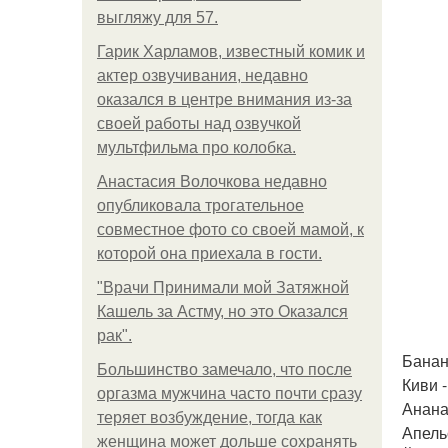
выгляжу для 57.
Гарик Харламов, известный комик и
актер озвучивания, недавно
оказался в центре внимания из-за
своей работы над озвучкой
мультфильма про колобка.
Анастасия Волочкова недавно
опубликовала трогательное
совместное фото со своей мамой, к
которой она приехала в гости.
"Врачи Принимали мой Затяжной
Кашель за Астму, но это Оказался
рак".
Бананы
Большинство замечало, что после
Киви -
оргазма мужчина часто почти сразу
Анана
теряет возбуждение, тогда как
Апельс
женщина может дольше сохранять