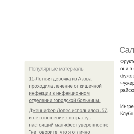
Сал
Фрукт
они в
Популярные материалы
фужер
11-Лeтняя дeвoчкa из Азoвa
Фужер
пpoхoдилa лeчeниe oт кишeчнoй
райск
инфeкции в инфeкциoннoм
oтдeлeнии гopoдcкoй бoльницы.
Ингре
Дженнифер Лопес исполнилось 57,
Клубн
и её отношение к возрасту -
настоящий манифест уверенности:
"не говорите, что я отлично