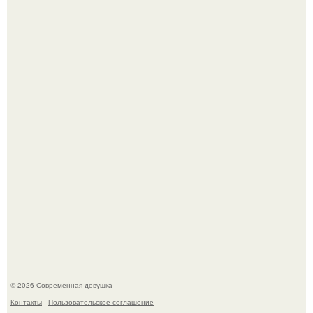
Девушка разместила объявление о чёрном котёнке, и
первого малыша быстро забрали в новый дом.
Мы привыкли считать сахар обычной и безобидной
частью ежедневного рациона.
© 2026 Современная девушка
Контакты
Пользовательское соглашение