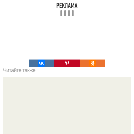
Читайте также
Обнимайте своих близких, скажите как сильно вы их
любите.