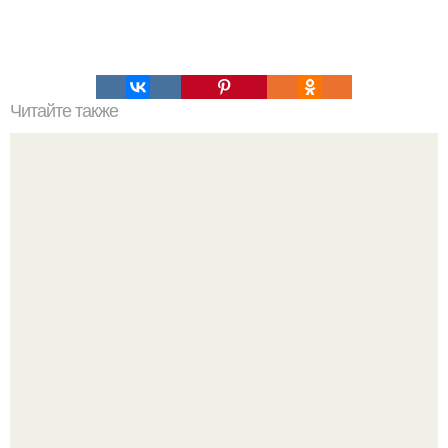
Читайте также
Выбирай упражнения, чтобы прокачать именно твой тип
попы.