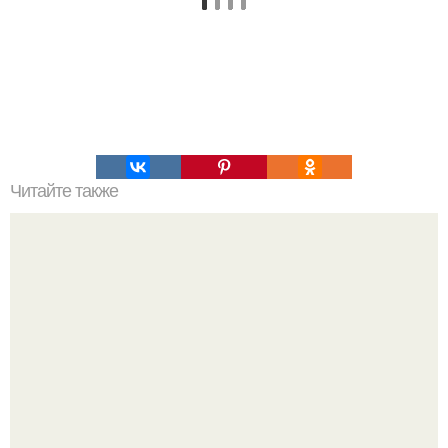
Читайте также
Супер - диета для похудения: минус 15 кг за месяц.