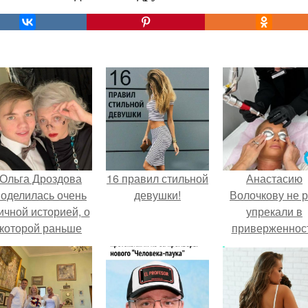
Ольга Дроздова
16 правил стильной
Анастасию
поделилась очень
девушки!
Волочкову не р
ичной историей, о
упрекали в
которой раньше
приверженнос
очти не говорила.
устаревшим бью
процедурам.