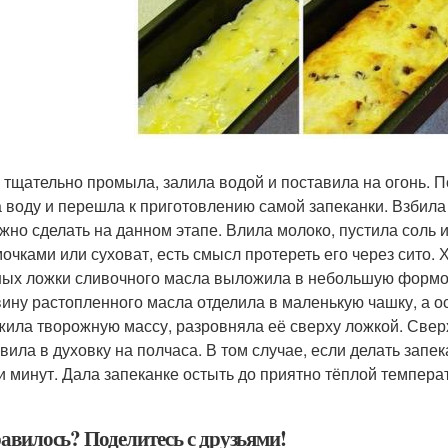
 тщательно промыла, залила водой и поставила на огонь. П
 воду и перешла к приготовлению самой запеканки. Взбила 
ужно сделать на данном этапе. Влила молоко, пустила соль 
мочками или суховат, есть смысл протереть его через сито
ных ложки сливочного масла выложила в небольшую формочк
ину растопленного масла отделила в маленькую чашку, а 
ила творожную массу, разровняла её сверху ложкой. Све
вила в духовку на полчаса. В том случае, если делать запек
ти минут. Дала запеканке остыть до приятно тёплой темпера
авилось? Поделитесь с друзьями!