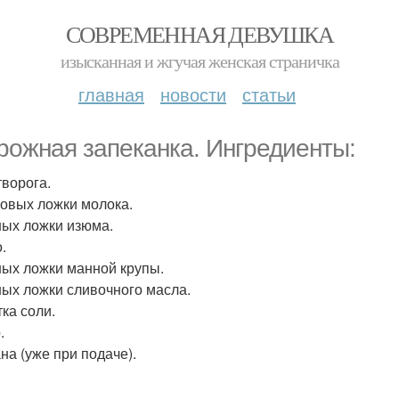
СОВРЕМЕННАЯ ДЕВУШКА
изысканная и жгучая женская страничка
главная
новости
статьи
рожная запеканка. Ингредиенты:
творога.
ловых ложки молока.
ных ложки изюма.
.
ных ложки манной крупы.
ных ложки сливочного масла.
ка соли.
.
на (уже при подаче).