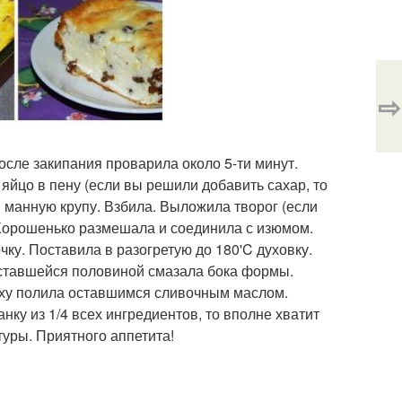
⇨
осле закипания проварила около 5-ти минут.
яйцо в пену (если вы решили добавить сахар, то
и манную крупу. Взбила. Выложила творог (если
. Хорошенько размешала и соединила с изюмом.
у. Поставила в разогретую до 180'C духовку.
оставшейся половиной смазала бока формы.
рху полила оставшимся сливочным маслом.
анку из 1/4 всех ингредиентов, то вполне хватит
туры. Приятного аппетита!