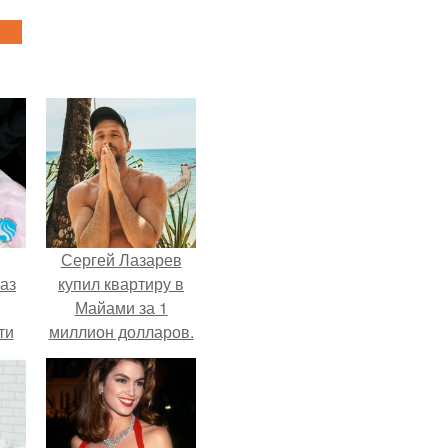
Сергей Лазарев
аз
купил квартиру в
Майами за 1
ти
миллион долларов.
ти -