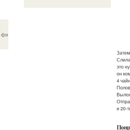
⇦
Затем
Слила
это н
он ко
4 чай
Полов
Вылож
Отпра
и 20-
Понр