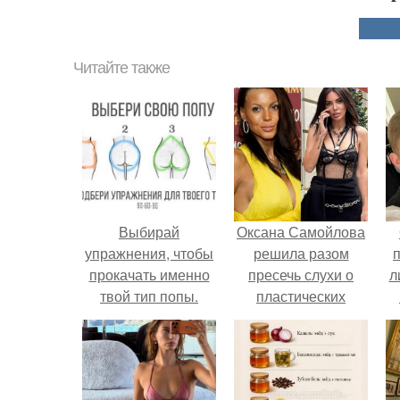
Читайте также
Выбирай
Оксана Самойлова
упражнения, чтобы
решила разом
прокачать именно
пресечь слухи о
л
твой тип попы.
пластических
операциях и
п
публично
прояснила
ситуацию.