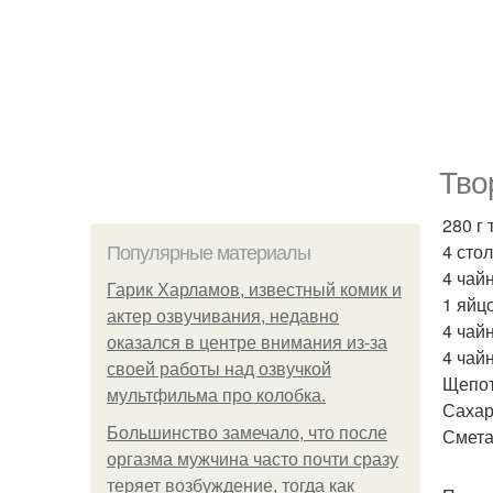
Тво
280 г 
4 сто
Популярные материалы
4 чай
Гарик Харламов, известный комик и
1 яйцо
актер озвучивания, недавно
4 чай
оказался в центре внимания из-за
4 чай
своей работы над озвучкой
Щепот
мультфильма про колобка.
Сахар
Большинство замечало, что после
Смета
оргазма мужчина часто почти сразу
теряет возбуждение, тогда как