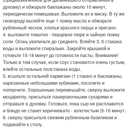
духовку) и обжарьте баклажаны около 10 минут,
периодически помешивая. Выложите их в миску. В ту же
сковороду вылейте еще 1 ложку масла и обжарьте
рубленный чеснок, хлопья красного перца и орегано.
4. выложите томатно - перцевое пюре и чайную ложку
соли. Огонь увеличьте до среднего. Влейте 3, 5 стакана
воды и выложите спиральки. Закройте крышкой и
готовьте 15-18 минут до готовности пасты. Внимание!
Только в том случае, если соус становится очень густым,
влейте остальные полстакана воды.
5. всыпьте остальной пармезан (1 стакан) и баклажаны,
нарезанные небольшими кубиками, посолите и
поперчите. Хорошенько перемешайте, сверху выложите
моцареллу, присыпьте панировочными сухарями и
отправьте в духовку. Готовьте, пока сыр не расплавится
и блюдо не станет коричневато - золотистым (5-10 минут.
6. сверху присыпьте свежим рубленным базиликом и
подавайте к столу.