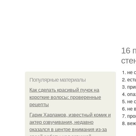
16 
сте
1. не 
2. ес
Популярные материалы
3. пр
Как сделать красивый пучок на
4. оп
короткие волосы: проверенные
5. не
рецепты
6. не
Гарик Харламов, известный комик и
7. пр
актер озвучивания, недавно
8. ве
оказался в центре внимания из-за