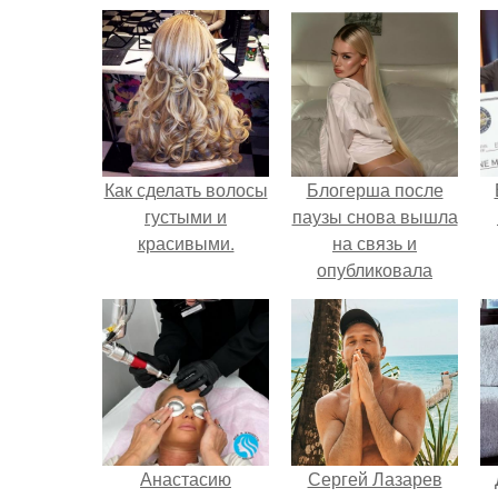
Как сделать волосы
Блогерша после
густыми и
паузы снова вышла
красивыми.
на связь и
опубликовала
свежую серию
кадров из спальни.
Анастасию
Сергей Лазарев