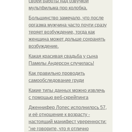
своей работы над озвучкой
мультфильма про колобка.
Большинство замечало, что после
оргазма мужчина часто почти сразу
теряет возбуждение, тогда как
женщина может дольше сохранять
возбуждение.
Какая красивая свадьба у сына
Памелы Андерсон случилась!
Как правильно проводить
самообследование груди
Какие типы данных можно извлечь
с помощью веб-скрейпинга
Дженнифер Лопес исполнилось 57,
и её отношение к возрасту -
настоящий манифест уверенности:
"не говорите, что я отлично