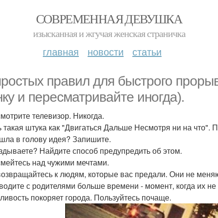
СОВРЕМЕННАЯ ДЕВУШКА
изысканная и жгучая женская страничка
главная
новости
статьи
простых правил для быстрого прорыв
нку и пересматривайте иногда).
смотрите телевизор. Никогда.
ть такая штука как "Двигаться Дальше Несмотря ни на что". 
ишла в голову идея? Запишите.
аздываете? Найдите способ предупредить об этом.
 смейтесь над чужими мечтами.
 возвращайтесь к людям, которые вас предали. Они не меня
оводите с родителями больше времени - момент, когда их не
жливость покоряет города. Пользуйтесь почаще.