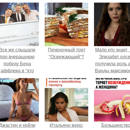
Все же слышали
Печеночный торт
Мало кто знает, 
про вчерашнюю
"Освежающий"?
Элизабет олс
победу Бена
получила роль 
аффлека в "кто
Ванды максим
хочет стать
не сразу.
миллионером?
Джастин и хейли
Итальяно веро:
Большинств