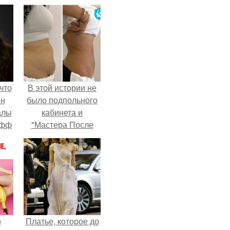
что
В этой истории не
ен
было подпольного
алы
кабинета и
офф
"Мастера После
Двухнедельных
Курсов".
о
Платье, которое до