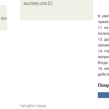
выгляжу для 57.
⇦
9. ум
чужие
11. н
полезн
13. д
запом
14. г
непри
Когда
16. н
дейст
Понр
Читайте также