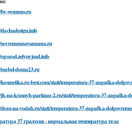
ки:
//by-womens.ru
//dachadesign.info
://sovremennayamama.ru
//ogorod.zelynyjsad.info
://mebel-doma23.ru
://kosmetika.ru-best.com/stati/temperatura-37-zagadka-dolg
://jk-na-krasnyh-partizan-2.ru/stati/temperatura-37-zagadka
://dom-na-vodah.ru/stati/temperatura-37-zagadka-dolgovrem
ратура 37 градусов - нормальная температура тела