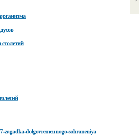
 организма
дусов
 столетий
толетий
ura-37-zagadka-dolgovremennogo-sohraneniya