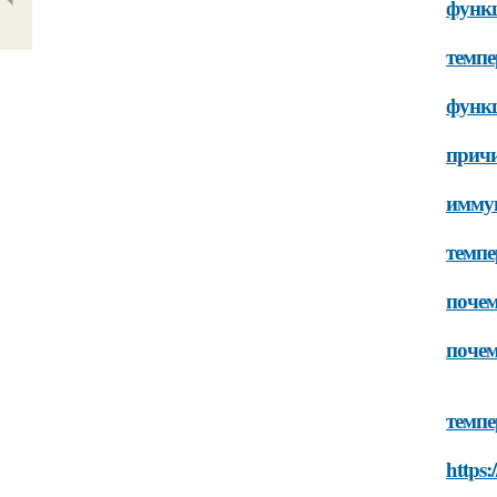
функц
темпе
функц
причи
иммун
темпе
почем
почем
темпе
https: