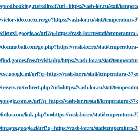
//goodbooking.ru/redirect?url=https://vash-lor.ru/stati/tem
//victorvideo.ucoz.ru/go?https://vash-lor.ru/stati/temperat
//clients1.google.ac/url?q=https://vash-lor.ru/stati/tempera
://domnabali.com/go.php?https://vash-lor.ru/stati/temperat
//find.games.free.fr/visit.php/https://vash-lor.ru/stati/temp
//cse.google.ml/url?q=https://vash-lor.ru/stati/temperatura
//rewers.ru/redirect.php?url=https://vash-lor.ru/stati/tempe
//google.com.sv/url?q=https://vash-lor.ru/stati/temperatura
//fotka.com/link.php?u=https://vash-lor.ru/stati/temperatu
//images.google.cl/url?q=https://vash-lor.ru/stati/temperat