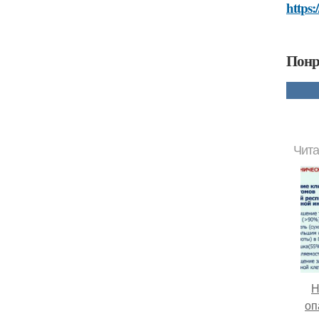
https:
Понр
Чита
Н
оп