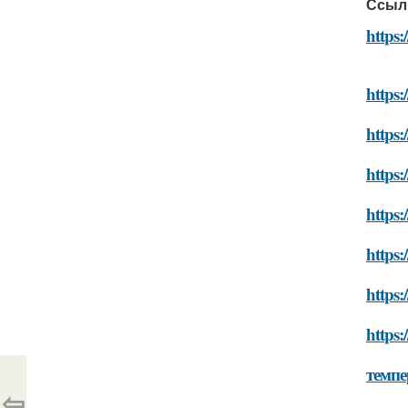
Ссыл
https:
https:
https
https:
https
https
https
https
темпе
⇦