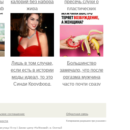
лы
калорий без набора
пресечь слухи о
упре
фф
жира
пластических
привер
операциях и
устаревш
публично
проце
прояснила
ситуацию.
Лишь в том случае,
Большинство
Бывшая
если есть в истории
замечало, что после
для 
моды идеал, то это
оргазма мужчина
взрослых
Синди Кроуфорд.
часто почти сразу
Хэнк
теряет
сенат
возбуждение, тогда
Колу
как женщина может
дольше сохранять
ьское соглашение
Обратная связь
возбуждение.
ности
Копирование разрешено при указании обратной гиперссылки.
ая улица 13 стр.1, Бизнес-центр «На Моховой», м. Охотный