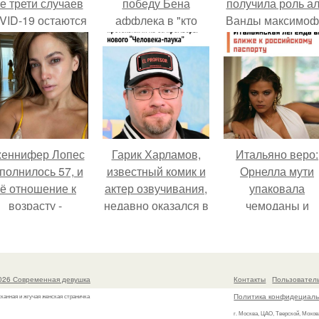
е трети случаев
победу Бена
получила роль а
VID-19 остаются
аффлека в "кто
Ванды максимо
неизвестными
хочет стать
не сразу.
миллионером?
еннифер Лопес
Гарик Харламов,
Итальяно веро:
полнилось 57, и
известный комик и
Орнелла мути
ё отношение к
актер озвучивания,
упаковала
возрасту -
недавно оказался в
чемоданы и
настоящий
центре внимания
готовится
манифест
из-за своей работы
обзавестись
веренности: "не
над озвучкой
красным
говорите, что я
мультфильма про
паспортом.
026 Современная девушка
Контакты
Пользовател
тлично выгляжу
колобка.
Политика конфидециаль
канная и жгучая женская страничка
для 57.
г. Москва, ЦАО, Тверской, Мохов