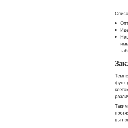
Списо
Опт
Иде
Наш
имм
заб
Зак
Темпе
функц
клето
разли
Таким
протя
вы по