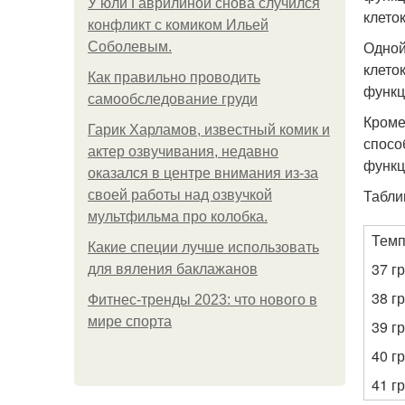
У юли Гаврилиной снова случился
клето
конфликт с комиком Ильей
Одной
Соболевым.
клето
Как правильно проводить
функц
самообследование груди
Кроме
Гарик Харламов, известный комик и
спосо
актер озвучивания, недавно
функц
оказался в центре внимания из-за
Табли
своей работы над озвучкой
мультфильма про колобка.
Темп
Какие специи лучше использовать
37 г
для вяления баклажанов
38 г
Фитнес-тренды 2023: что нового в
мире спорта
39 г
40 г
41 г