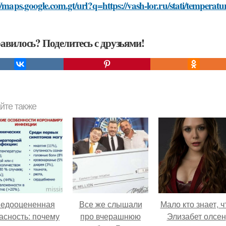
//maps.google.com.gt/url?q=https://vash-lor.ru/stati/tempe
авилось? Поделитесь с друзьями!
йте также
едооцененная
Все же слышали
Мало кто знает, ч
асность: почему
про вчерашнюю
Элизабет олсен