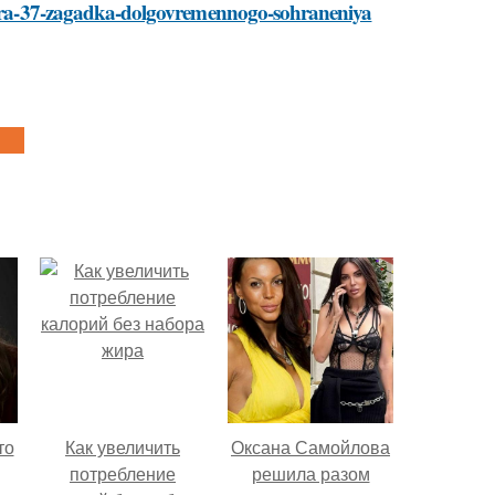
ratura-37-zagadka-dolgovremennogo-sohraneniya
то
Как увеличить
Оксана Самойлова
Анас
потребление
решила разом
Волочко