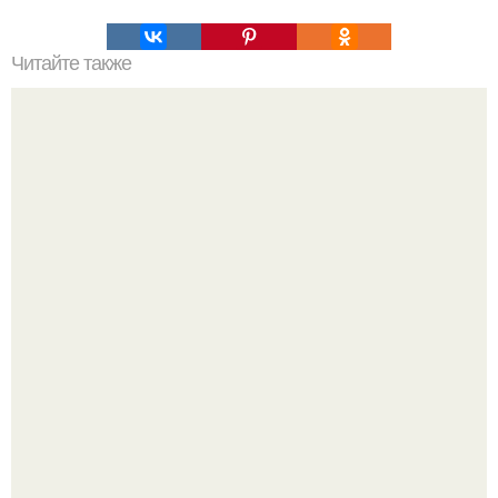
Читайте также
Актриса Эмилия Кларк - за естественность, а не за
вечную молодость.