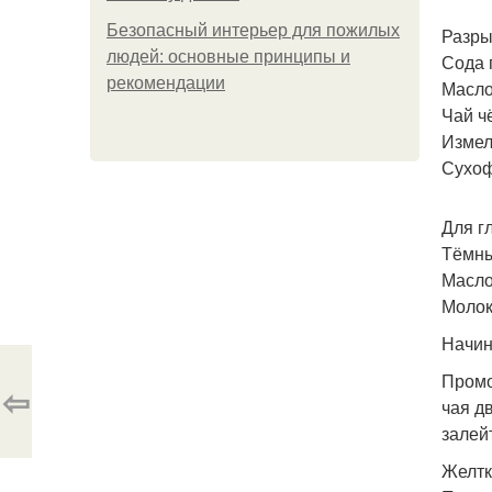
Безопасный интерьер для пожилых
Разрых
людей: основные принципы и
Сода п
рекомендации
Масло
Чай чё
Измел
Сухоф
Для г
Тёмны
Масло 
Молоко
Начин
Промо
⇦
чая д
залей
Желтк