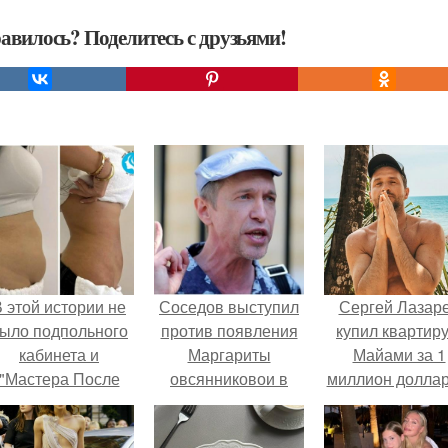
авилось? Поделитесь с друзьями!
 этой истории не
Соседов выступил
Сергей Лазар
ыло подпольного
против появления
купил квартиру
кабинета и
Маргариты
Майами за 1
"Мастера После
овсянниковои в
миллион доллар
Двухнедельных
новогоднем эфире.
Курсов".