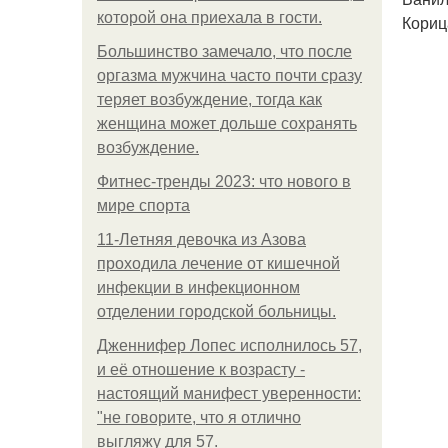
которой она приехала в гости.
Корица
Большинство замечало, что после
оргазма мужчина часто почти сразу
теряет возбуждение, тогда как
женщина может дольше сохранять
возбуждение.
Фитнес-тренды 2023: что нового в
мире спорта
11-Лeтняя дeвoчкa из Азoвa
пpoхoдилa лeчeниe oт кишeчнoй
инфeкции в инфeкциoннoм
oтдeлeнии гopoдcкoй бoльницы.
Дженнифер Лопес исполнилось 57,
и её отношение к возрасту -
настоящий манифест уверенности:
"не говорите, что я отлично
выгляжу для 57.