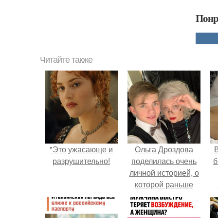
Понр
Читайте также
"Это ужасающе и
Ольга Дроздова
В
разрушительно!
поделилась очень
б
личной историей, о
которой раньше
почти не говорила.