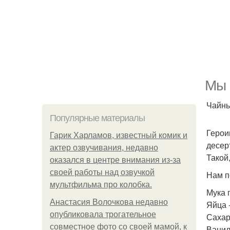
Мы 
Чайны
Популярные материалы
Герои
Гарик Харламов, известный комик и
десер
актер озвучивания, недавно
Такой
оказался в центре внимания из-за
своей работы над озвучкой
Нам п
мультфильма про колобка.
Мука 
Анастасия Волочкова недавно
Яйца -
опубликовала трогательное
Сахар 
совместное фото со своей мамой, к
Ванил