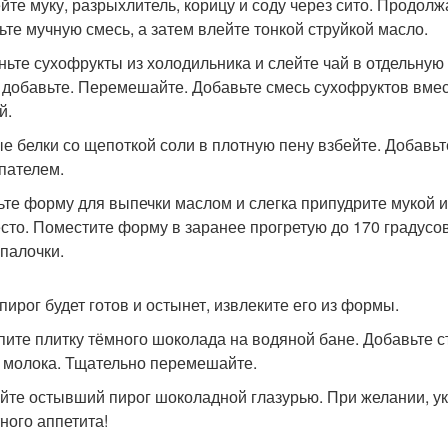
йте муку, разрыхлитель, корицу и соду через сито. Продол
ьте мучную смесь, а затем влейте тонкой струйкой масло.
ньте сухофрукты из холодильника и слейте чай в отдельную
 добавьте. Перемешайте. Добавьте смесь сухофруктов вмес
й.
е белки со щепоткой соли в плотную пену взбейте. Добавьт
пателем.
те форму для выпечки маслом и слегка припудрите мукой и
есто. Поместите форму в заранее прогретую до 170 градусо
 палочки.
 пирог будет готов и остынет, извлеките его из формы.
пите плитку тёмного шоколада на водяной бане. Добавьте 
 молока. Тщательно перемешайте.
йте остывший пирог шоколадной глазурью. При желании, ук
ного аппетита!