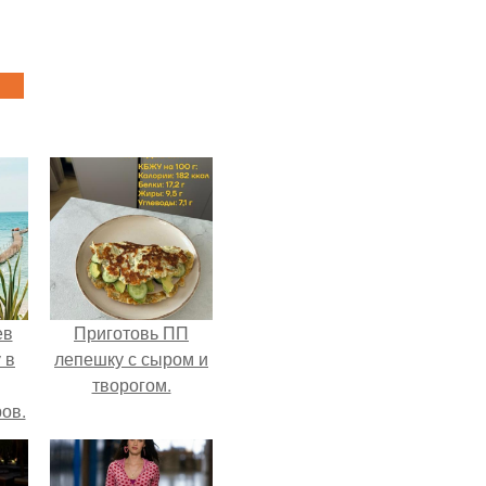
ев
Приготовь ПП
 в
лепешку с сыром и
творогом.
ов.