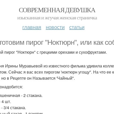
СОВРЕМЕННАЯ ДЕВУШКА
изысканная и жгучая женская страничка
главная
новости
статьи
готовим пирог "Ноктюрн", или как со
й пирог "Ноктюрн" с грецкими орехами и сухофруктами.
ня Ирины Муравьевой из известного фильма удивила коллег
том. Сейчас я вас всех пирогом 'ноктюрн угощу". На что ее
, но в Рецепте он Называется 'Чайный".
онадобится:
пшеничная - 2 стакана.
 4 шт.
- 3/4 стакана.
ьный сахар - 1 пакетик.