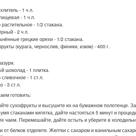
литель - 1 ч л.
ищевая - 1 ч л.
 растительное - 1/2 стакана.
рный - 2 ч л.
ьчённые грецкие орехи - 1/2 стакана.
рукты (курага, чернослив, финики, изюм) - 400 г.
лазури.
й шоколад - 1 плитка.
сливочное - 1 ст л.
 - 3 ст л.
аем готовить:
йте сухофрукты и высушите их на бумажном полотенце. За
вумя стаканами кипятка, дайте настояться 5 минут и проце
те чаем. Перемешайте, дайте остыть и уберите в холодильни
и от белков отделите. Желтки с сахаром и ванильным саха