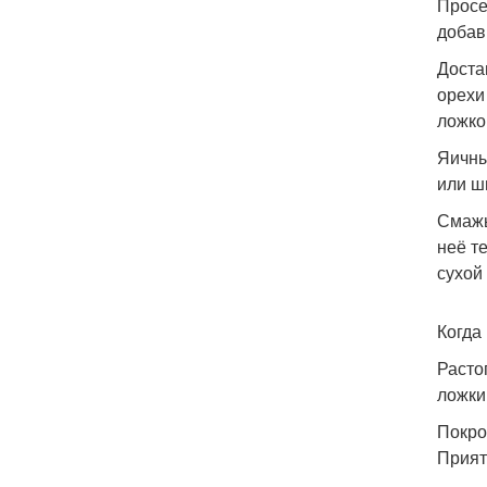
Просе
добав
Доста
орехи
ложко
Яичны
или ш
Смажь
неё т
сухой
Когда
Расто
ложки
Покро
Прият