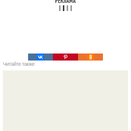
Читайте также
Самые некрасивые руки знаменитостей. 10
знаменитостей с проблемными и некрасивыми руками