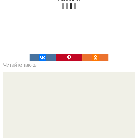
Читайте также
Ажурные блинчики - "ЭТО Бомба".